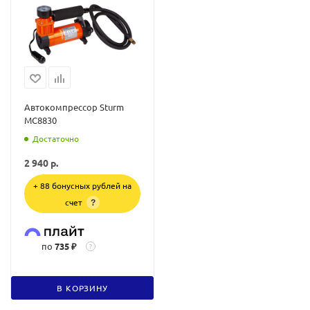
Автокомпрессор Sturm
MC8830
Достаточно
2 940
р.
+ 88 бонусных рублей на
счет
?
по
735 ₽
?
В КОРЗИНУ