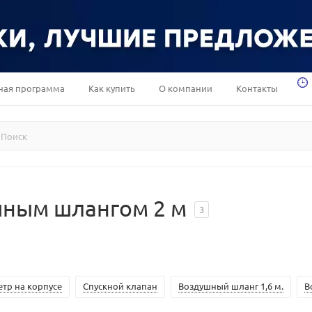
ная программа
Как купить
О компании
Контакты
шным шлангом 2 м
3
тр на корпусе
Спускной клапан
Воздушный шланг 1,6 м.
В