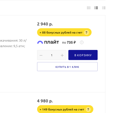
2 940
р.
+ 88 бонусных рублей на счет
?
качивания: 30 л/
по
735 ₽
?
ление: 9,5 атм;
В КОРЗИНУ
КУПИТЬ В 1 КЛИК
4 980
р.
+ 149 бонусных рублей на счет
?