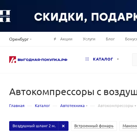
Акции
Услуги
Блог
Бонус
Оренбург
КАТАЛОГ
Автокомпрессоры с возду
—
—
—
Главная
Каталог
Автотехника
Автокомпрессоры
Воздушный шланг 2 м.
Встроенный фонарь
Маноме