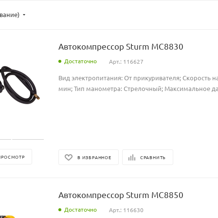
ывание)
Автокомпрессор Sturm MC8830
Достаточно
Арт.: 116627
Вид электропитания: От прикуривателя; Скорость на
мин; Тип манометра: Стрелочный; Максимальное дав
ПРОСМОТР
В ИЗБРАННОЕ
СРАВНИТЬ
Автокомпрессор Sturm MC8850
Достаточно
Арт.: 116630