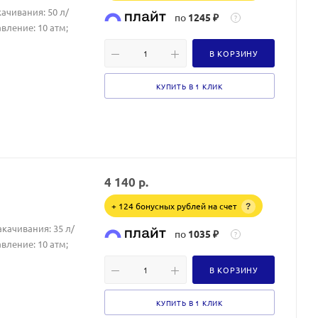
ачивания: 50 л/
по
1245 ₽
?
вление: 10 атм;
В КОРЗИНУ
КУПИТЬ В 1 КЛИК
4 140
р.
+ 124 бонусных рублей на счет
?
качивания: 35 л/
по
1035 ₽
?
вление: 10 атм;
В КОРЗИНУ
КУПИТЬ В 1 КЛИК