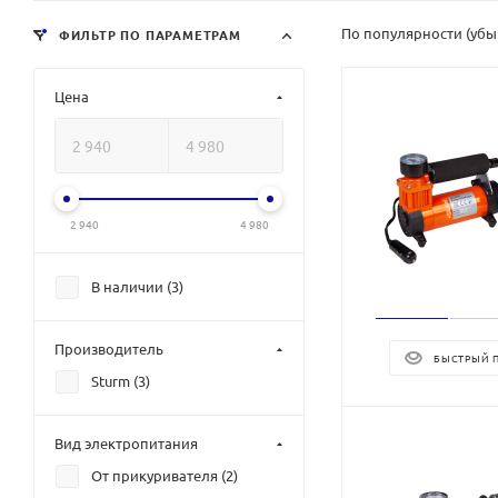
По популярности (уб
ФИЛЬТР ПО ПАРАМЕТРАМ
Цена
2 940
4 980
В наличии (
3
)
Производитель
БЫСТРЫЙ 
Sturm (
3
)
Вид электропитания
От прикуривателя (
2
)