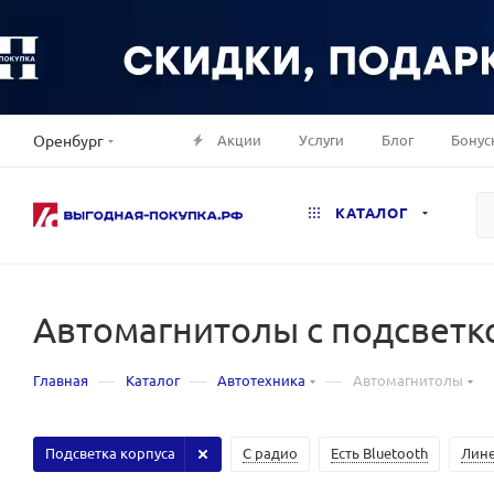
Акции
Услуги
Блог
Бонус
Оренбург
КАТАЛОГ
Автомагнитолы с подсветк
—
—
—
Главная
Каталог
Автотехника
Автомагнитолы
Подсветка корпуса
С радио
Есть Bluetooth
Лин