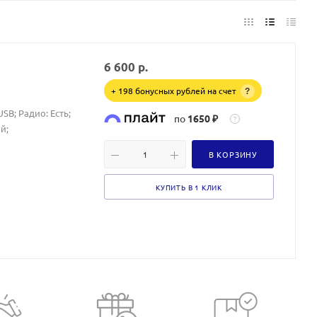
6 600
р.
+ 198 бонусных рублей на счет
?
SB; Радио: Есть;
по
1650 ₽
?
й;
В КОРЗИНУ
КУПИТЬ В 1 КЛИК