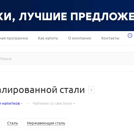
ная программа
Как купить
О компании
Контакты
алированной стали
1
—
е напитков
Чайники со свистком
Сталь
Нержавеющая сталь