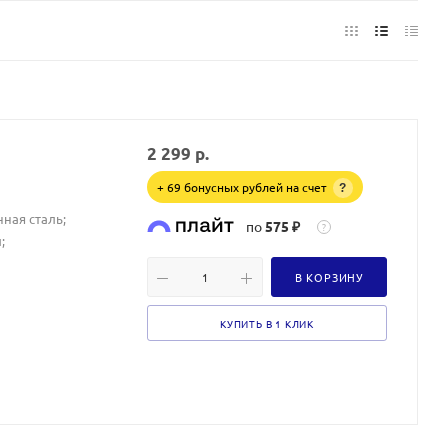
2 299
р.
+ 69 бонусных рублей на счет
?
ная сталь;
по
575 ₽
?
;
В КОРЗИНУ
КУПИТЬ В 1 КЛИК