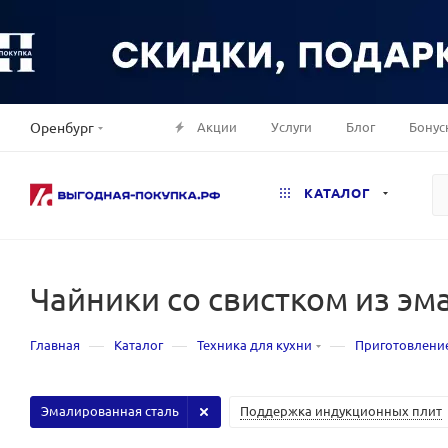
Акции
Услуги
Блог
Бонус
Оренбург
КАТАЛОГ
Чайники со свистком из эм
—
—
—
Главная
Каталог
Техника для кухни
Приготовлени
Эмалированная сталь
Поддержка индукционных плит