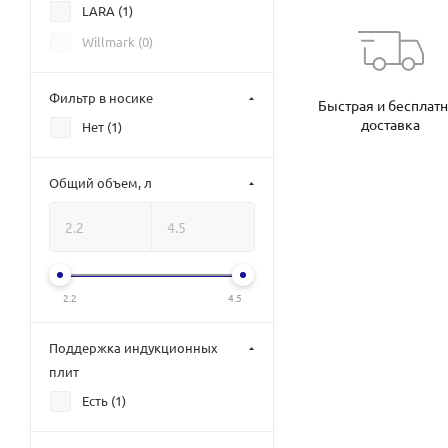
LARA (
1
)
Willmark (
0
)
Фильтр в носике
Быстрая и бесплат
доставка
Нет (
1
)
Общий объем, л
2.2
4.5
Поддержка индукционных
плит
Есть (
1
)