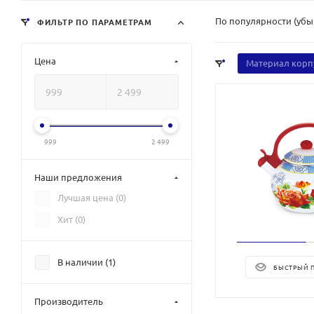
По популярности (уб
ФИЛЬТР ПО ПАРАМЕТРАМ
Цена
Материал корп
999
2 499
Наши предложения
Лучшая цена (
0
)
Хит (
0
)
В наличии (
1
)
БЫСТРЫЙ 
Производитель