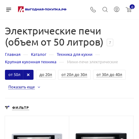
0
Электрические печи
(объем от 50 литров)
7
—
—
—
Главная
Каталог
Техника для кухни
—
Крупная кухонная техника
Мини-печи электрические
от 50л
до 20л
от 20л до 30л
от 30л до 40л
Показать еще
ФИЛЬТР