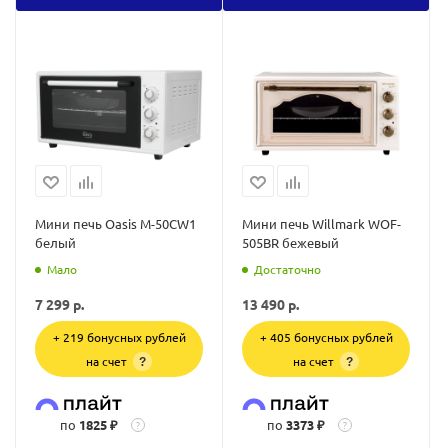
Мини печь Oasis M-50CW1
Мини печь Willmark WOF-
белый
505BR бежевый
Мало
Достаточно
7 299
р.
13 490
р.
+ 219 бонусных рублей
+ 405 бонусных рублей
на счет
на счет
?
?
по
1825 ₽
по
3373 ₽
?
?