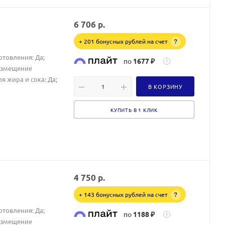
6 706
р.
+ 201 бонусных рублей на счет
?
отовления: Да;
по
1677 ₽
?
азмещение
я жира и сока: Да;
В КОРЗИНУ
КУПИТЬ В 1 КЛИК
4 750
р.
+ 143 бонусных рублей на счет
?
отовления: Да;
по
1188 ₽
?
азмещение