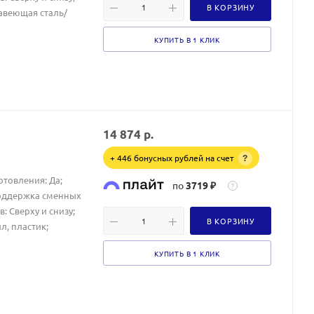
В КОРЗИНУ
жавеющая сталь/
КУПИТЬ В 1 КЛИК
14 874
р.
+ 446 бонусных рублей на счет
?
отовления: Да;
по
3719 ₽
?
Поддержка сменных
 Сверху и снизу;
В КОРЗИНУ
л, пластик;
КУПИТЬ В 1 КЛИК