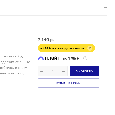
7 140
р.
+ 214 бонусных рублей на счет
?
отовления: Да;
по
1785 ₽
?
Поддержка сменных
 Сверху и снизу;
В КОРЗИНУ
жавеющая сталь,
КУПИТЬ В 1 КЛИК