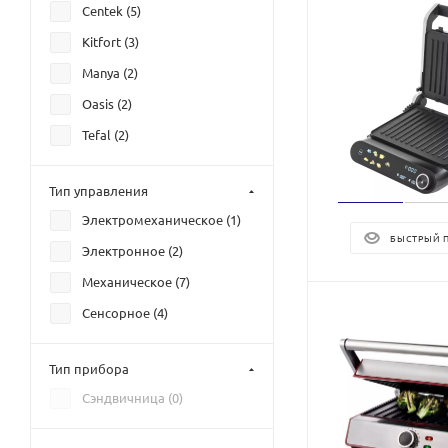
Centek (
5
)
Kitfort (
3
)
Manya (
2
)
Oasis (
2
)
Tefal (
2
)
Тип управления
Электромеханическое (
1
)
БЫСТРЫЙ 
Электронное (
2
)
Механическое (
7
)
Сенсорное (
4
)
Тип прибора
Сэндвичница (
0
)