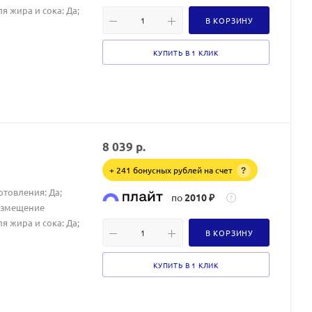
я жира и сока: Да;
В КОРЗИНУ
КУПИТЬ В 1 КЛИК
8 039
р.
+ 241 бонусных рублей на счет
?
отовления: Да;
по
2010 ₽
?
азмещение
я жира и сока: Да;
В КОРЗИНУ
КУПИТЬ В 1 КЛИК