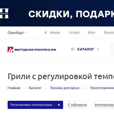
Акции
Услуги
Блог
Бонус
Оренбург
КАТАЛОГ
Грили с регулировкой тем
—
—
—
Главная
Каталог
Техника для кухни
Приготовлени
Регулировка температуры
С таймером
Антипригар