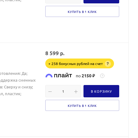
КУПИТЬ В 1 КЛИК
8 599
р.
+ 258 бонусных рублей на счет
?
отовления: Да;
по
2150 ₽
?
Поддержка сменных
 Сверху и снизу;
В КОРЗИНУ
л, пластик;
КУПИТЬ В 1 КЛИК