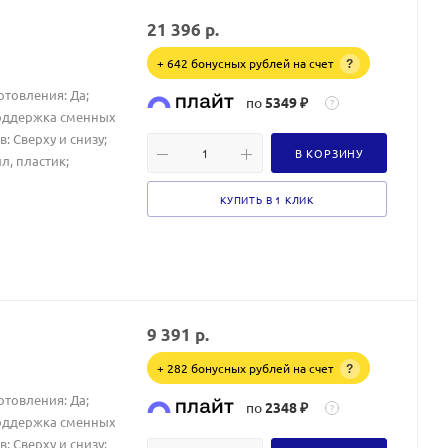
21 396
р.
+ 642 бонусных рублей на счет
?
отовления: Да;
по
5349 ₽
?
Поддержка сменных
 Сверху и снизу;
В КОРЗИНУ
л, пластик;
КУПИТЬ В 1 КЛИК
9 391
р.
+ 282 бонусных рублей на счет
?
отовления: Да;
по
2348 ₽
?
Поддержка сменных
 Сверху и снизу;