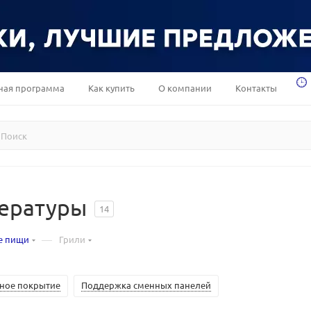
ная программа
Как купить
О компании
Контакты
пературы
14
—
е пищи
Грили
ное покрытие
Поддержка сменных панелей