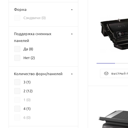
Форма
Сэндвичи (
0
)
Поддержка сменных
панелей
Да (
8
)
Нет (
2
)
Количество форм/панелей
БЫСТРЫЙ 
3 (
1
)
2 (
12
)
1 (
0
)
4 (
1
)
6 (
0
)