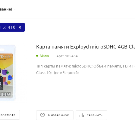
ывание)
 ГБ:
4 Гб
Карта памяти Exployd microSDHC 4GB Cl
Мало
Арт.: 105464
Тип карты памяти: microSDHC; Объем памяти, ГБ: 4 Г
Class 10; Цвет: Черный;
ПРОСМОТР
В ИЗБРАННОЕ
СРАВНИТЬ