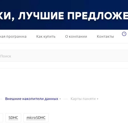
ная программа
Как купить
О компании
Контакты
—
—
Внешние накопители данных
Карты памяти
SDHC
microSDHC