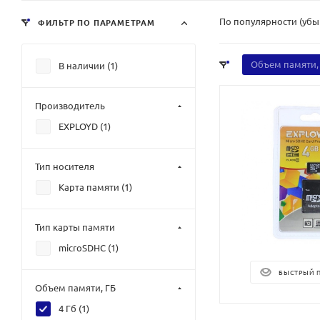
По популярности (уб
ФИЛЬТР ПО ПАРАМЕТРАМ
Объем памяти,
В наличии (
1
)
Производитель
EXPLOYD (
1
)
Тип носителя
Карта памяти (
1
)
Тип карты памяти
microSDHC (
1
)
БЫСТРЫЙ 
Объем памяти, ГБ
4 Гб (
1
)