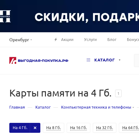
Акции
Услуги
Блог
Бонус
Оренбург
КАТАЛОГ
Карты памяти на 4 Гб.
1
—
—
Главная
Каталог
Компьютерная техника и телефоны
На 4 Гб.
На 8 Гб.
На 16 Гб.
На 32 Гб.
На 64 Гб.