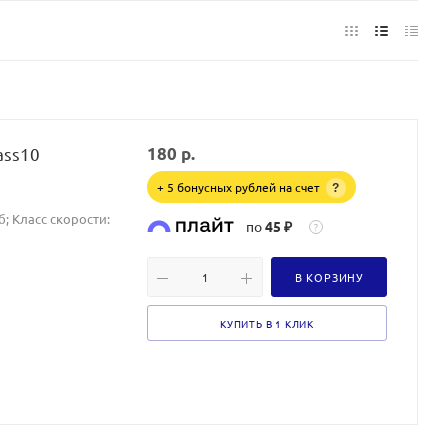
ass10
180
р.
+ 5 бонусных рублей на счет
?
б; Класс скорости:
по
45 ₽
?
В КОРЗИНУ
КУПИТЬ В 1 КЛИК