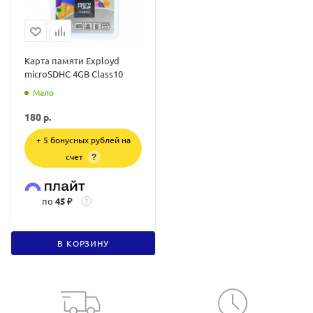
Карта памяти Exployd
microSDHC 4GB Class10
Мало
180
р.
+ 5 бонусных рублей на
счет
?
по
45 ₽
?
В КОРЗИНУ