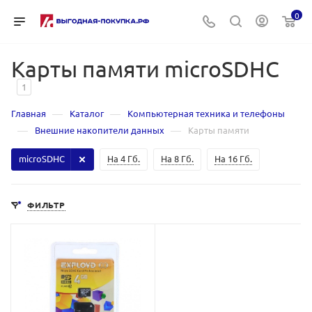
0
Карты памяти microSDHC
1
—
—
Главная
Каталог
Компьютерная техника и телефоны
—
—
Внешние накопители данных
Карты памяти
microSDHC
На 4 Гб.
На 8 Гб.
На 16 Гб.
ФИЛЬТР