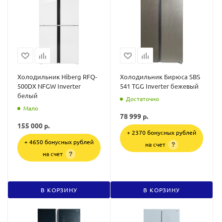
Холодильник Hiberg RFQ-
Холодильник Бирюса SBS
500DX NFGW Inverter
541 TGG Inverter бежевый
белый
Достаточно
Мало
78 999
р.
155 000
р.
+ 2370 бонусных рублей
+ 4650 бонусных рублей
на счет
?
на счет
?
В КОРЗИНУ
В КОРЗИНУ