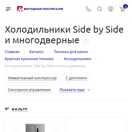
0
Холодильники Side by Side
и многодверные
7
—
—
—
Главная
Каталог
Техника для кухни
—
—
Крупная кухонная техника
Холодильники
Холодильники Side by Side и многодверные
Инверторный компрессор
С дисплеем
Сенсорное управление
Показать еще
ФИЛЬТР