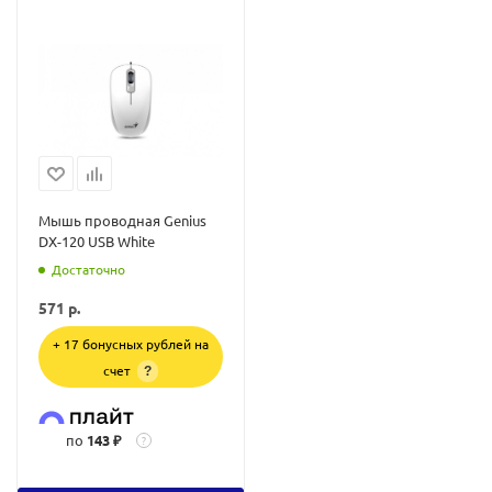
Мышь проводная Genius
DX-120 USB White
Достаточно
571
р.
+ 17 бонусных рублей на
счет
?
по
143 ₽
?