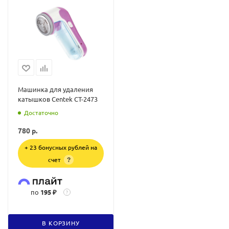
Машинка для удаления
катышков Centek CT-2473
Достаточно
780
р.
+ 23 бонусных рублей на
счет
?
по
195 ₽
?
В КОРЗИНУ