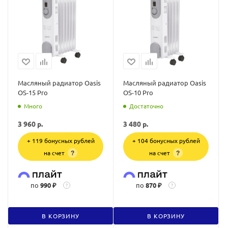
Масляный радиатор Oasis
Масляный радиатор Oasis
OS-15 Pro
OS-10 Pro
Много
Достаточно
3 960
р.
3 480
р.
+ 119 бонусных рублей
+ 104 бонусных рублей
на счет
на счет
?
?
по
990 ₽
по
870 ₽
?
?
В КОРЗИНУ
В КОРЗИНУ