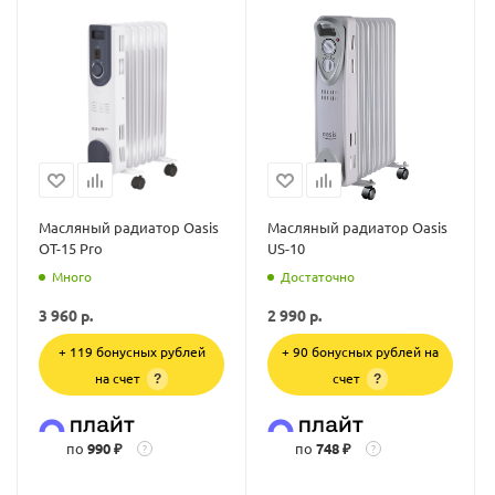
Масляный радиатор Oasis
Масляный радиатор Oasis
OT-15 Pro
US-10
Много
Достаточно
3 960
р.
2 990
р.
+ 119 бонусных рублей
+ 90 бонусных рублей на
на счет
счет
?
?
по
990 ₽
по
748 ₽
?
?