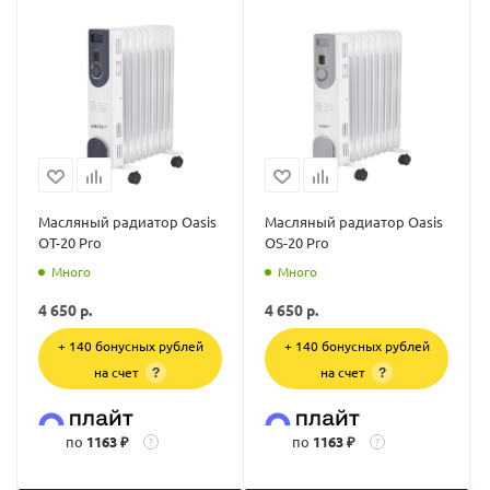
Масляный радиатор Oasis
Масляный радиатор Oasis
OT-20 Pro
OS-20 Pro
Много
Много
4 650
р.
4 650
р.
+ 140 бонусных рублей
+ 140 бонусных рублей
на счет
на счет
?
?
по
1163 ₽
по
1163 ₽
?
?