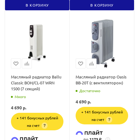
В КОРЗИНУ
В КОРЗИНУ
Масляный радиатор Ballu
Масляный радиатор Oasis
Classic BOH/CL-07 WRN
BB-20T (с вентилятором)
1500 (7 секций)
Достаточно
Много
4 690
р.
4 690
р.
+ 141 бонусных рублей
+ 141 бонусных рублей
на счет
?
на счет
?
по
1173 ₽
?