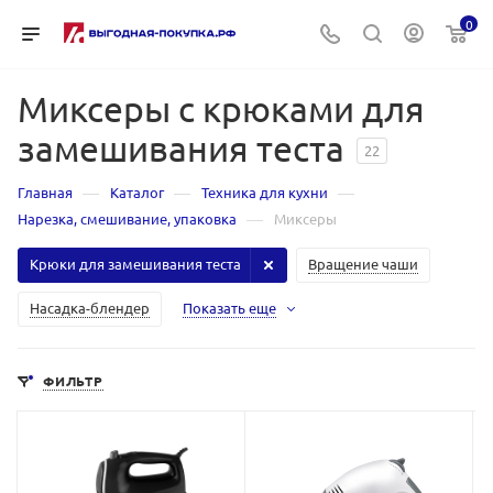
0
Миксеры с крюками для
замешивания теста
22
—
—
—
Главная
Каталог
Техника для кухни
—
Нарезка, смешивание, упаковка
Миксеры
Крюки для замешивания теста
Вращение чаши
Насадка-блендер
Показать еще
ФИЛЬТР