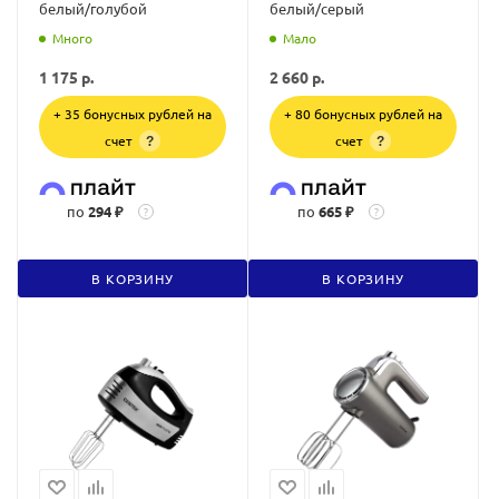
белый/голубой
белый/серый
Много
Мало
1 175
р.
2 660
р.
+ 35 бонусных рублей на
+ 80 бонусных рублей на
счет
счет
?
?
по
294 ₽
по
665 ₽
?
?
В КОРЗИНУ
В КОРЗИНУ