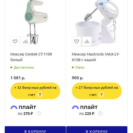
Миксер Centek CT-1109
Миксер Maxtronic MAX-LY-
белый
615B с чашей
Достаточно
Мало
1 081
р.
900
р.
+ 32 бонусных рублей на
+ 27 бонусных рублей на
счет
счет
?
?
по
270 ₽
по
225 ₽
?
?
В КОРЗИНУ
В КОРЗИНУ