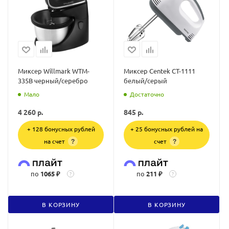
Миксер Willmark WTM-
Миксер Centek CT-1111
335B черный/серебро
белый/серый
Мало
Достаточно
4 260
р.
845
р.
+ 128 бонусных рублей
+ 25 бонусных рублей на
на счет
счет
?
?
по
1065 ₽
по
211 ₽
?
?
В КОРЗИНУ
В КОРЗИНУ