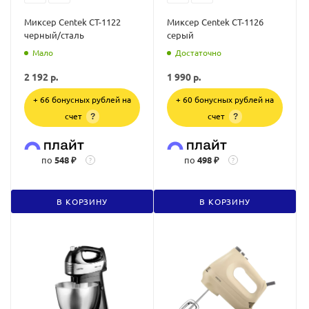
Миксер Centek CT-1122
Миксер Centek CT-1126
черный/сталь
серый
Мало
Достаточно
2 192
р.
1 990
р.
+ 66 бонусных рублей на
+ 60 бонусных рублей на
счет
счет
?
?
по
548 ₽
по
498 ₽
?
?
В КОРЗИНУ
В КОРЗИНУ