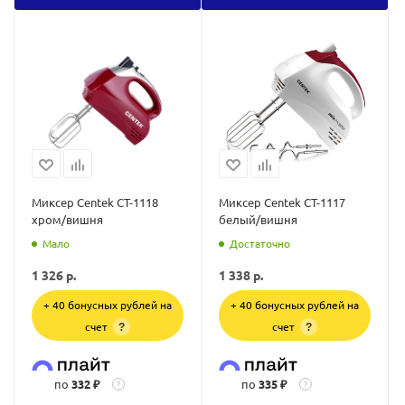
Миксер Centek CT-1118
Миксер Centek CT-1117
хром/вишня
белый/вишня
Мало
Достаточно
1 326
р.
1 338
р.
+ 40 бонусных рублей на
+ 40 бонусных рублей на
счет
счет
?
?
по
332 ₽
по
335 ₽
?
?