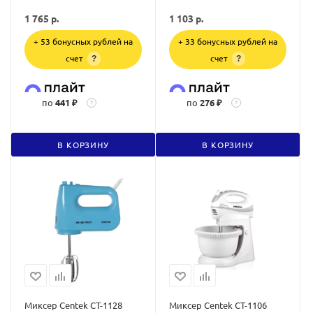
1 765
р.
1 103
р.
+ 53 бонусных рублей на
+ 33 бонусных рублей на
счет
счет
?
?
по
441 ₽
по
276 ₽
?
?
В КОРЗИНУ
В КОРЗИНУ
Миксер Centek CT-1128
Миксер Centek CT-1106