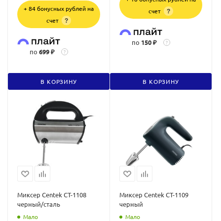
+ 84 бонусных рублей на
счет
?
счет
?
по
150 ₽
?
по
699 ₽
?
В КОРЗИНУ
В КОРЗИНУ
Миксер Centek CT-1108
Миксер Centek CT-1109
черный/сталь
черный
Мало
Мало