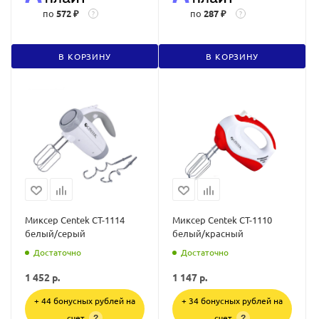
по
572 ₽
по
287 ₽
?
?
В КОРЗИНУ
В КОРЗИНУ
Миксер Centek CT-1114
Миксер Centek CT-1110
белый/серый
белый/красный
Достаточно
Достаточно
1 452
р.
1 147
р.
+ 44 бонусных рублей на
+ 34 бонусных рублей на
счет
счет
?
?