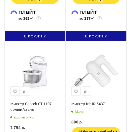
по
363 ₽
по
287 ₽
?
?
В КОРЗИНУ
В КОРЗИНУ
Миксер Centek CT-1107
Миксер Irit IR-5437
белый/сталь
Мало
Достаточно
600
р.
2 794
р.
+ 18 бонусных рублей на