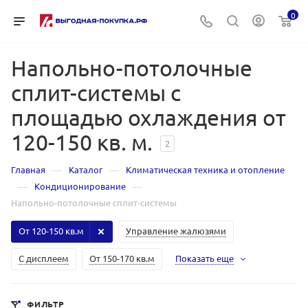
0
Напольно-потолочные
сплит-системы с
площадью охлаждения от
120-150 кв. м.
2
—
—
Главная
Каталог
Климатическая техника и отопление
—
—
Кондиционирование
Напольно-потолочные сплит-системы
От 120-150 кв.м
Управление жалюзями
С дисплеем
От 150-170 кв.м
Показать еще
ФИЛЬТР