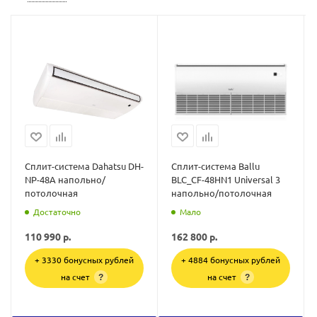
Сплит-система Dahatsu DH-
Сплит-система Ballu
NP-48A напольно/
BLC_CF-48HN1 Universal 3
потолочная
напольно/потолочная
Достаточно
Мало
110 990
р.
162 800
р.
+ 3330 бонусных рублей
+ 4884 бонусных рублей
на счет
на счет
?
?