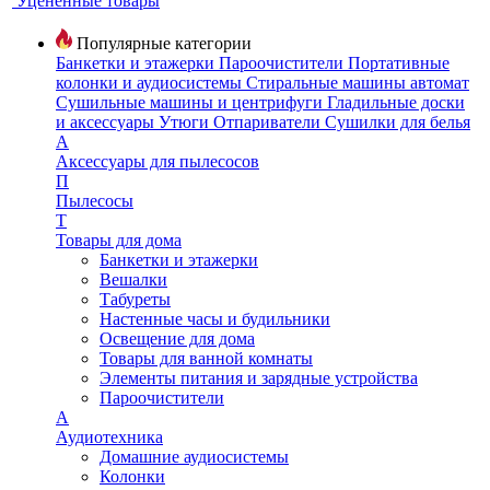
Уцененные товары
Популярные категории
Банкетки и этажерки
Пароочистители
Портативные
колонки и аудиосистемы
Стиральные машины автомат
Сушильные машины и центрифуги
Гладильные доски
и аксессуары
Утюги
Отпариватели
Сушилки для белья
А
Аксессуары для пылесосов
П
Пылесосы
Т
Товары для дома
Банкетки и этажерки
Вешалки
Табуреты
Настенные часы и будильники
Освещение для дома
Товары для ванной комнаты
Элементы питания и зарядные устройства
Пароочистители
А
Аудиотехника
Домашние аудиосистемы
Колонки