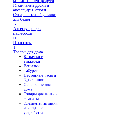
машины и центрифуги
Гладильные доски и
аксессуары
Утюги
Отпариватели
Сушилки
для белья
А
Аксессуары для
пылесосов
П
Пылесосы
Т
Товары для дома
Банкетки и
этажерки
Вешалки
Табуреты
Настенные часы и
будильники
Освещение для
дома
Товары для ванной
комнаты
Элементы питания
и зарядные
устройства