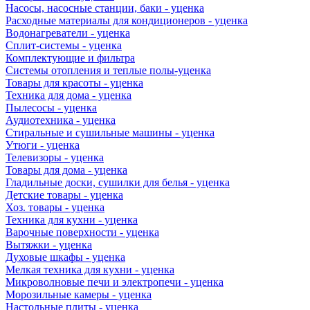
Насосы, насосные станции, баки - уценка
Расходные материалы для кондиционеров - уценка
Водонагреватели - уценка
Сплит-системы - уценка
Комплектующие и фильтра
Системы отопления и теплые полы-уценка
Товары для красоты - уценка
Техника для дома - уценка
Пылесосы - уценка
Аудиотехника - уценка
Стиральные и сушильные машины - уценка
Утюги - уценка
Телевизоры - уценка
Товары для дома - уценка
Гладильные доски, сушилки для белья - уценка
Детские товары - уценка
Хоз. товары - уценка
Техника для кухни - уценка
Варочные поверхности - уценка
Вытяжки - уценка
Духовые шкафы - уценка
Мелкая техника для кухни - уценка
Микроволновые печи и электропечи - уценка
Морозильные камеры - уценка
Настольные плиты - уценка