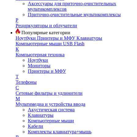
Аксессуары для приточно-очистительных
мультикомплексов
Приточно-очистительные мультикомплексы
Р
Рециркуляторы и облучатели
Популярные категории
Ноутбуки
Принтеры и МФУ
Клавиатуры
Компьютерные мыши
USB Flash
К
Компьютерная техника
Ноутбуки
Мониторы
Принтеры и МФУ
Т
Телефоны
С
Сетевые фильтры и удлинители
М
Мультимедиа и устройства ввода
Акустическая система
Клавиатуры
Компьютерные мыши
Кабели
Комплекты клавиатура+мышь