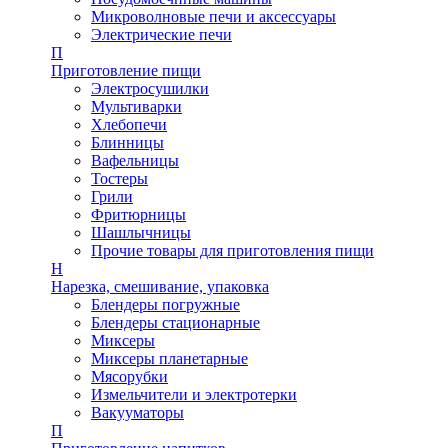
Микроволновые печи и аксессуары
Электрические печи
П
Приготовление пищи
Электросушилки
Мультиварки
Хлебопечи
Блинницы
Вафельницы
Тостеры
Грили
Фритюрницы
Шашлычницы
Прочие товары для приготовления пищи
Н
Нарезка, смешивание, упаковка
Блендеры погружные
Блендеры стационарные
Миксеры
Миксеры планетарные
Мясорубки
Измельчители и электротерки
Вакууматоры
П