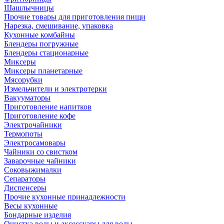
Шашлычницы
Прочие товары для приготовления пищи
Нарезка, смешивание, упаковка
Кухонные комбайны
Блендеры погружные
Блендеры стационарные
Миксеры
Миксеры планетарные
Мясорубки
Измельчители и электротерки
Вакууматоры
Приготовление напитков
Приготовление кофе
Электрочайники
Термопоты
Электросамовары
Чайники со свистком
Заварочные чайники
Соковыжималки
Сепараторы
Диспенсеры
Прочие кухонные принадлежности
Весы кухонные
Бондарные изделия
Очистка воды и аксессуары для воды