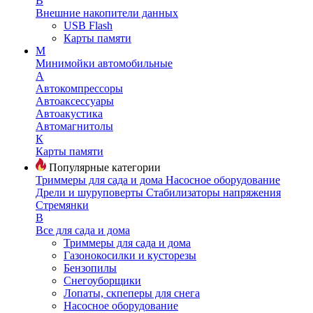
В
Внешние накопители данных
USB Flash
Карты памяти
М
Минимойки автомобильные
А
Автокомпрессоры
Автоаксессуары
Автоакустика
Автомагнитолы
К
Карты памяти
Популярные категории
Триммеры для сада и дома
Насосное оборудование
Дрели и шуруповерты
Стабилизаторы напряжения
Стремянки
В
Все для сада и дома
Триммеры для сада и дома
Газонокосилки и кусторезы
Бензопилы
Снегоуборщики
Лопаты, скпеперы для снега
Насосное оборудование