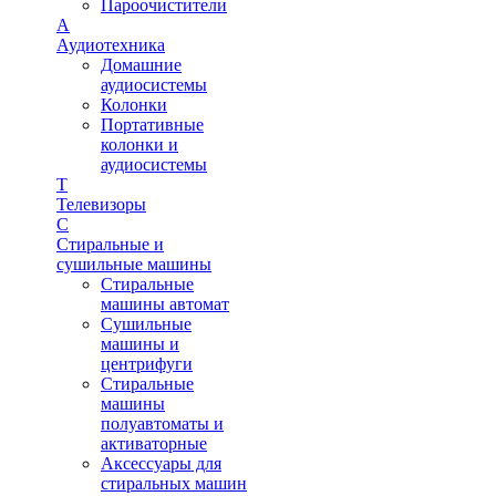
Пароочистители
А
Аудиотехника
Домашние
аудиосистемы
Колонки
Портативные
колонки и
аудиосистемы
Т
Телевизоры
С
Стиральные и
сушильные машины
Стиральные
машины автомат
Сушильные
машины и
центрифуги
Стиральные
машины
полуавтоматы и
активаторные
Аксессуары для
стиральных машин