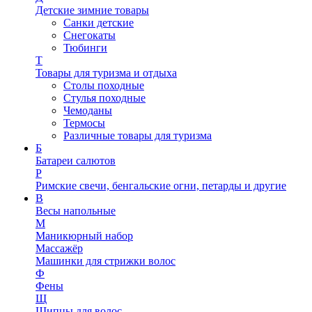
Детские зимние товары
Санки детские
Снегокаты
Тюбинги
Т
Товары для туризма и отдыха
Столы походные
Стулья походные
Чемоданы
Термосы
Различные товары для туризма
Б
Батареи салютов
Р
Римские свечи, бенгальские огни, петарды и другие
В
Весы напольные
М
Маникюрный набор
Массажёр
Машинки для стрижки волос
Ф
Фены
Щ
Щипцы для волос