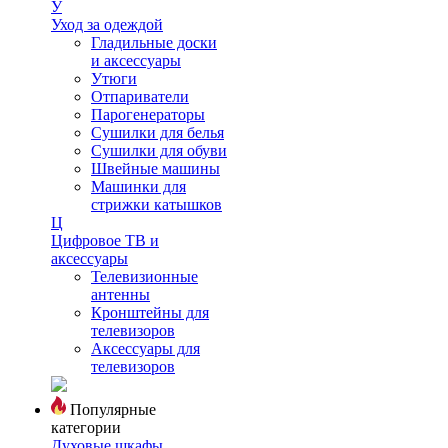
У
Уход за одеждой
Гладильные доски
и аксессуары
Утюги
Отпариватели
Парогенераторы
Сушилки для белья
Сушилки для обуви
Швейные машины
Машинки для
стрижки катышков
Ц
Цифровое ТВ и
аксессуары
Телевизионные
антенны
Кронштейны для
телевизоров
Аксессуары для
телевизоров
Популярные
категории
Духовые шкафы