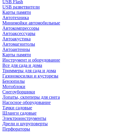
USB Flash
USB разветвители
Карты памяти
Автотехника
Минимойки автомобильные
Автокомпрессоры
Автоаксессуары
Автоакустика
Автомагнитолы
Автоантенны
Карты памяти
Инструмент и оборудование
Все для сада и дома
Триммеры для сада и дома
Газонокосилки и кусторезы
Бензопилы
Мотоблоки
Снегоуборщики
Лопаты, скпеперы для снега
Насосное оборудование
Тачки садовые
Шланги садовые
Электроинструменты
Дрели и шуруповерты
Перфораторы