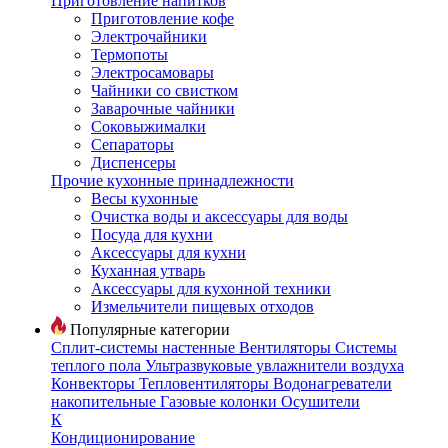
Приготовление напитков
Приготовление кофе
Электрочайники
Термопоты
Электросамовары
Чайники со свистком
Заварочные чайники
Соковыжималки
Сепараторы
Диспенсеры
Прочие кухонные принадлежности
Весы кухонные
Очистка воды и аксессуары для воды
Посуда для кухни
Аксессуары для кухни
Куханная утварь
Аксессуары для кухонной техники
Измельчители пищевых отходов
Популярные категории
Сплит-системы настенные
Вентиляторы
Системы
теплого пола
Ультразвуковые увлажнители воздуха
Конвекторы
Тепловентиляторы
Водонагреватели
накопительные
Газовые колонки
Осушители
К
Кондиционирование