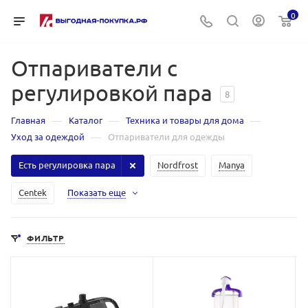
0
Отпариватели с
регулировкой пара
8
—
—
—
Главная
Каталог
Техника и товары для дома
—
Уход за одеждой
Отпариватели для одежды
Есть регулировка пара
Nordfrost
Manya
Centek
Показать еще
ФИЛЬТР