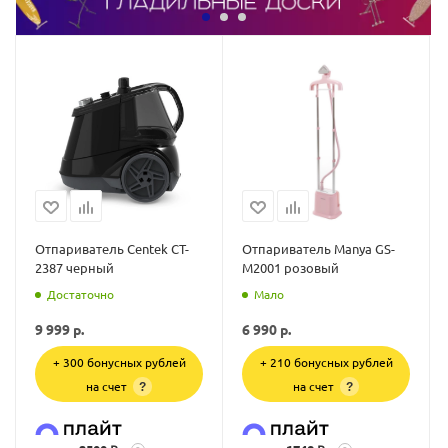
Отпариватель Centek CT-
Отпариватель Manya GS-
2387 черный
M2001 розовый
Достаточно
Мало
9 999
р.
6 990
р.
+ 300 бонусных рублей
+ 210 бонусных рублей
на счет
на счет
?
?