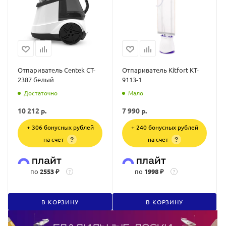
Отпариватель Centek CT-
Отпариватель Kitfort KT-
2387 белый
9113-1
Достаточно
Мало
10 212
р.
7 990
р.
+ 306 бонусных рублей
+ 240 бонусных рублей
на счет
на счет
?
?
по
2553 ₽
по
1998 ₽
?
?
В КОРЗИНУ
В КОРЗИНУ