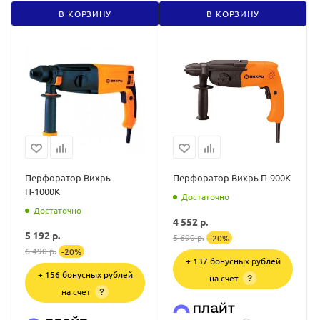
В КОРЗИНУ
В КОРЗИНУ
Перфоратор Вихрь
Перфоратор Вихрь П-900К
П-1000К
Достаточно
Достаточно
4 552
р.
5 192
р.
5 690
р.
-
20
%
6 490
р.
-
20
%
+ 137 бонусных рублей
+ 156 бонусных рублей
на счет
?
на счет
?