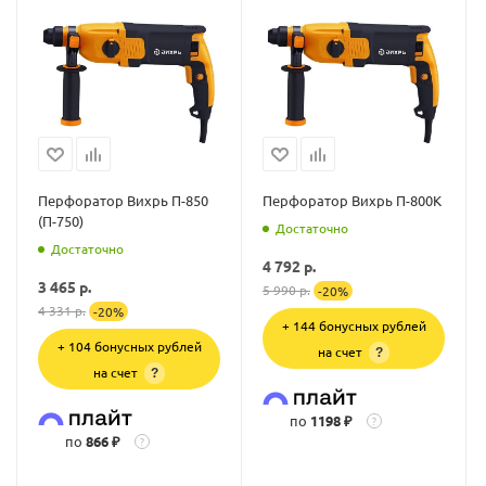
Перфоратор Вихрь П-850
Перфоратор Вихрь П-800К
(П-750)
Достаточно
Достаточно
4 792
р.
3 465
р.
5 990
р.
-
20
%
4 331
р.
-
20
%
+ 144 бонусных рублей
+ 104 бонусных рублей
на счет
?
на счет
?
по
1198 ₽
?
по
866 ₽
?