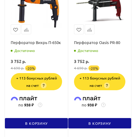
Перфоратор Вихрь П-650к
Перфоратор Oasis PR-80
Достаточно
Достаточно
3 752
р.
3 752
р.
4 690
р.
4 690
р.
-
20
%
-
20
%
+ 113 бонусных рублей
+ 113 бонусных рублей
на счет
на счет
?
?
по
938 ₽
по
938 ₽
?
?
В КОРЗИНУ
В КОРЗИНУ