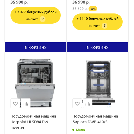
35 900
р.
36 990
р.
38 699
р.
-
4
%
+ 1077 бонусных рублей
+ 1110 бонусных рублей
на счет
?
на счет
?
В КОРЗИНУ
В КОРЗИНУ
Посудомоечная машина
Посудомоечная машина
Hotpoint HI 5D84 DW
Бирюса DWB-410/5
Inverter
Мало