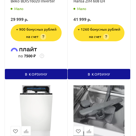
Beko BDIS16020 Inverter
Hansa ZIM 608 EH
Мало
Мало
29 999
р.
41 999
р.
+ 900 бонусных рублей
+ 1260 бонусных рублей
на счет
на счет
?
?
по
7500 ₽
?
В КОРЗИНУ
В КОРЗИНУ