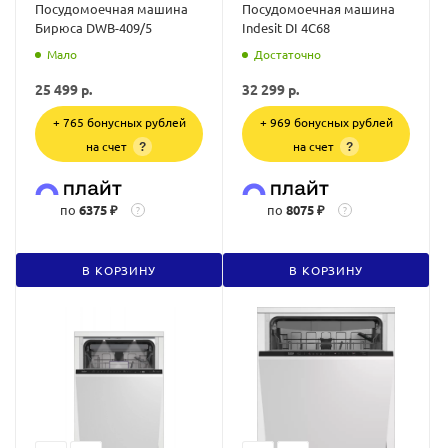
Посудомоечная машина
Посудомоечная машина
Бирюса DWB-409/5
Indesit DI 4C68
Мало
Достаточно
25 499
р.
32 299
р.
+ 765 бонусных рублей
+ 969 бонусных рублей
на счет
на счет
?
?
по
6375 ₽
по
8075 ₽
?
?
В КОРЗИНУ
В КОРЗИНУ