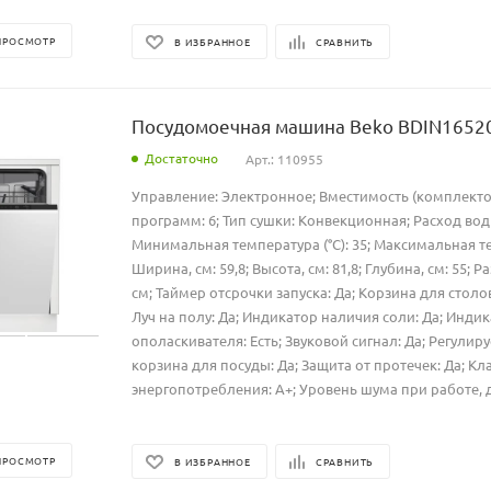
ПРОСМОТР
В ИЗБРАННОЕ
СРАВНИТЬ
Посудомоечная машина Beko BDIN16520
Достаточно
Арт.: 110955
Управление: Электронное; Вместимость (комплектов
программ: 6; Тип сушки: Конвекционная; Расход воды 
Минимальная температура (°C): 35; Максимальная тем
Ширина, см: 59,8; Высота, см: 81,8; Глубина, см: 55; 
см; Таймер отсрочки запуска: Да; Корзина для стол
Луч на полу: Да; Индикатор наличия соли: Да; Инди
ополаскивателя: Есть; Звуковой сигнал: Да; Регулир
корзина для посуды: Да; Защита от протечек: Да; Кл
энергопотребления: A+; Уровень шума при работе, дБ: 
ПРОСМОТР
В ИЗБРАННОЕ
СРАВНИТЬ