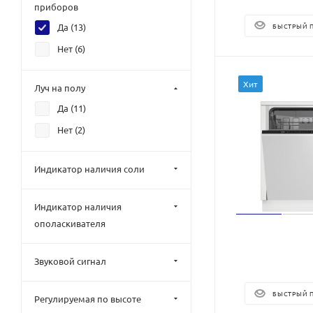
приборов
БЫСТРЫЙ 
Да (
13
)
Нет (
6
)
Хит
Луч на полу
Да (
11
)
Нет (
2
)
Индикатор наличия соли
Индикатор наличия
ополаскивателя
Звуковой сигнал
БЫСТРЫЙ 
Регулируемая по высоте