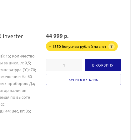
 Inverter
44 999
р.
+ 1350 бонусных рублей на счет
?
): 15; Количество
за цикл, л: 9,5;
В КОРЗИНУ
пература (°C): 70;
Размещение: На 60
КУПИТЬ В 1 КЛИК
овых приборов: Да;
катор наличия
уемая по высоте
асс
44; Вес, кг: 35;