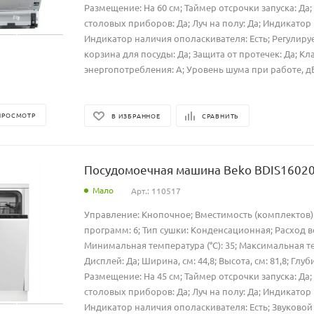
Размещение: На 60 см; Таймер отсрочки запуска: Да
столовых приборов: Да; Луч на полу: Да; Индикатор 
Индикатор наличия ополаскивателя: Есть; Регулиру
корзина для посуды: Да; Защита от протечек: Да; Кл
энергопотребления: A; Уровень шума при работе, дБ: 4
ПРОСМОТР
В ИЗБРАННОЕ
СРАВНИТЬ
Посудомоечная машина Beko BDIS16020 
Мало
Арт.: 110517
Управление: Кнопочное; Вместимость (комплектов):
программ: 6; Тип сушки: Конденсационная; Расход вод
Минимальная температура (°C): 35; Максимальная тем
Дисплей: Да; Ширина, см: 44,8; Высота, см: 81,8; Глуби
Размещение: На 45 см; Таймер отсрочки запуска: Да
столовых приборов: Да; Луч на полу: Да; Индикатор 
Индикатор наличия ополаскивателя: Есть; Звуковой 