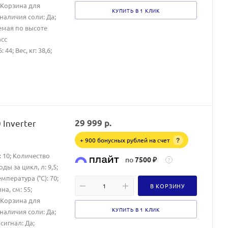
; Корзина для
КУПИТЬ В 1 КЛИК
наличия соли: Да;
емая по высоте
асс
4; Вес, кг: 38,6;
Inverter
29 999
р.
+ 900 бонусных рублей на счет
?
 10; Количество
по
7500 ₽
?
ы за цикл, л: 9,5;
пература (°C): 70;
В КОРЗИНУ
на, см: 55;
; Корзина для
КУПИТЬ В 1 КЛИК
наличия соли: Да;
сигнал: Да;