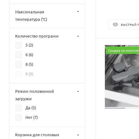
Максимальная
температура (°C)
БЫСТРЫЙ 
Количество программ
5 (
2
)
Скидка за компле
6 (
6
)
8 (
5
)
9 (
0
)
Режим половинной
загрузки
Да (
5
)
Нет (
7
)
Корзина для столовых