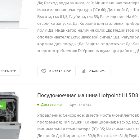
Да; Расход воды за цикл, л: 9; Минимальная температу
Максимальная температура (°C): 60; Дисплей: Да; Шир
Высота, см: 81,5; Глубина, см: 55; Размещение: На 60
отсрочки запуска: Да; Корзина для столовых приборо
полу: Да; Индикатор наличия соли: Да; Индикатор 
ополаскивателя: Есть; Звуковой сигнал: Да; Регулир
корзина для посуды: Да; Защита от протечек: Да; Кл
энергопотребления: D; Уровень шума при работе, дБ: 4
ПРОСМОТР
В ИЗБРАННОЕ
СРАВНИТЬ
Посудомоечная машина Hotpoint HI 5D8
Достаточно
Арт.: 114744
кт
Управление: Сенсорное; Вместимость (комплектов):
программ: 8; Тип сушки: Конвекционная; Расход воды 
Минимальная температура (°C): 35; Максимальная тем
Дисплей: Да; Ширина, см: 59,8; Высота, см: 81,8; Глуби