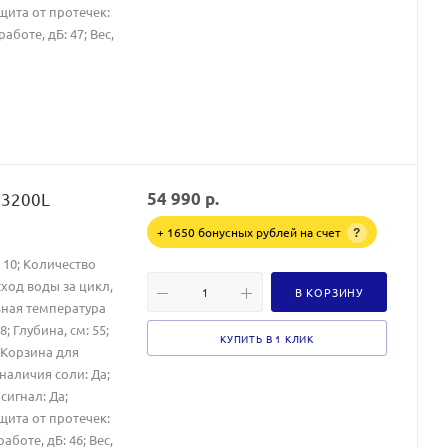
щита от протечек:
боте, дБ: 47; Вес,
23200L
54 990
р.
+ 1650 бонусных рублей на счет
?
 10; Количество
сход воды за цикл,
В КОРЗИНУ
льная температура
8; Глубина, см: 55;
КУПИТЬ В 1 КЛИК
; Корзина для
наличия соли: Да;
сигнал: Да;
щита от протечек:
боте, дБ: 46; Вес,