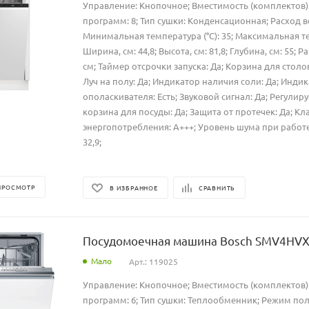
Управление: Кнопочное; Вместимость (комплектов):
программ: 8; Тип сушки: Конденсационная; Расход вод
Минимальная температура (°C): 35; Максимальная тем
Ширина, см: 44,8; Высота, см: 81,8; Глубина, см: 55; 
см; Таймер отсрочки запуска: Да; Корзина для стол
Луч на полу: Да; Индикатор наличия соли: Да; Инди
ополаскивателя: Есть; Звуковой сигнал: Да; Регулир
корзина для посуды: Да; Защита от протечек: Да; Кл
энергопотребления: A+++; Уровень шума при работе, д
32,9;
ПРОСМОТР
В ИЗБРАННОЕ
СРАВНИТЬ
Посудомоечная машина Bosch SMV4HV
Мало
Арт.: 119025
Управление: Кнопочное; Вместимость (комплектов):
программ: 6; Тип сушки: Теплообменник; Режим пол