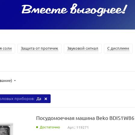
я соли
Защита от протечек
Звуковой сигнал
С дисплеем
ывание)
толовых приборов:
Да
Посудомоечная машина Beko BDIS1W86
Достаточно
Арт.: 119271