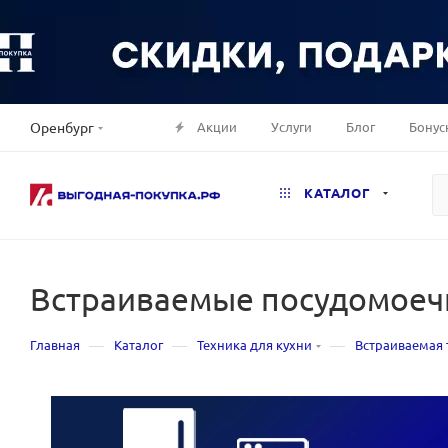
Акции
Услуги
Блог
Бонус
Оренбург
КАТАЛОГ
Встраиваемые посудомоеч
—
—
—
Главная
Каталог
Техника для кухни
Встраиваемая 