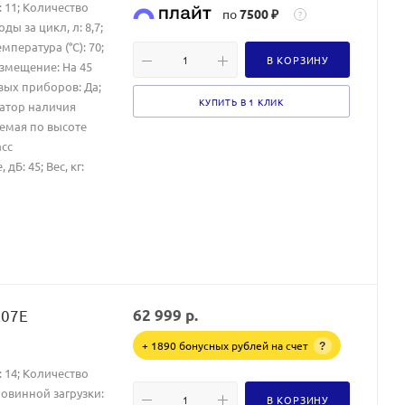
 11; Количество
по
7500 ₽
?
ы за цикл, л: 8,7;
пература (°C): 70;
В КОРЗИНУ
Размещение: На 45
овых приборов: Да;
КУПИТЬ В 1 КЛИК
катор наличия
уемая по высоте
асс
Б: 45; Вес, кг:
X07E
62 999
р.
+ 1890 бонусных рублей на счет
?
 14; Количество
овинной загрузки:
В КОРЗИНУ