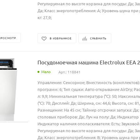
Регулируемая по высоте корзина для посуды: Да; За
Да; Класс энергопотребления: A; Уровень шума при ра
кг: 27,9;
ПРОСМОТР
В ИЗБРАННОЕ
СРАВНИТЬ
Посудомоечная машина Electrolux EEA 
Мало
Арт.: 118841
Управление: Сенсорное; Вместимость (комплектов):
программ: 6; Тип сушки: Авто-открывание AirDry; Ра
л: 9,9; Минимальная температура (°C): 50; Максима
(°C): 70; Дисплей: Да; Ширина, см: 44,6; Высота, см: 81,
Размещение: На 45 см; Таймер отсрочки запуска: Да
столовых приборов: Да; Луч на полу: Да; Индикатор 
Индикатор наличия ополаскивателя: Есть; Звуковой 
Регулируемая по высоте корзина для посуды: Да; За
Да; Класс энергопотребления: B; Уровень шума при ра