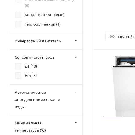
(
0
)
Конденсационная (
8
)
Теплообменник (
1
)
БЫСТРЫЙ 
Инверторный двигатель
Сенсор чистоты воды
Да (
10
)
Нет (
3
)
Автоматическое
определение жесткости
воды
Минимальная
температура (°C)