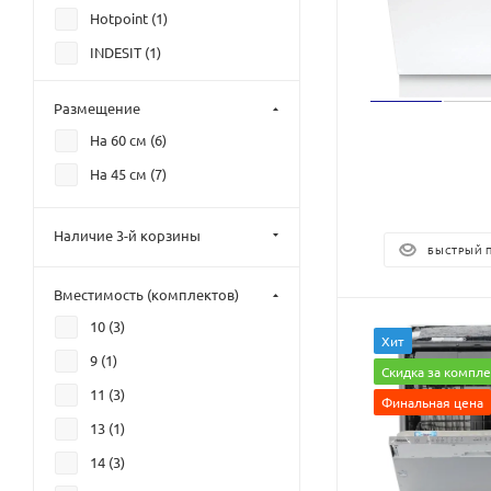
Hotpoint (
1
)
INDESIT (
1
)
Oasis (
0
)
Размещение
Бирюса (
1
)
На 60 см (
6
)
На 45 см (
7
)
Наличие 3-й корзины
БЫСТРЫЙ 
Вместимость (комплектов)
10 (
3
)
Хит
9 (
1
)
Скидка за компле
11 (
3
)
Финальная цена
13 (
1
)
14 (
3
)