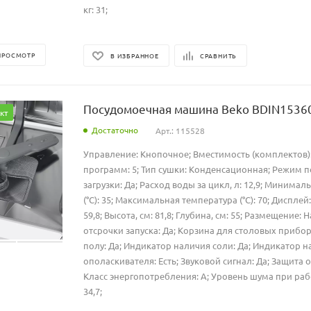
кг: 31;
ПРОСМОТР
В ИЗБРАННОЕ
СРАВНИТЬ
Посудомоечная машина Beko BDIN1536
кт
Достаточно
Арт.: 115528
Управление: Кнопочное; Вместимость (комплектов):
программ: 5; Тип сушки: Конденсационная; Режим 
загрузки: Да; Расход воды за цикл, л: 12,9; Минима
(°C): 35; Максимальная температура (°C): 70; Дисплей
59,8; Высота, см: 81,8; Глубина, см: 55; Размещение: 
отсрочки запуска: Да; Корзина для столовых приборо
полу: Да; Индикатор наличия соли: Да; Индикатор 
ополаскивателя: Есть; Звуковой сигнал: Да; Защита о
Класс энергопотребления: A; Уровень шума при работе
34,7;