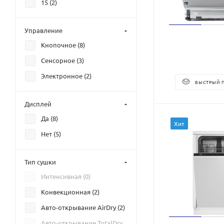
15 (
2
)
Управление
Кнопочное (
8
)
Сенсорное (
3
)
Электронное (
2
)
БЫСТРЫЙ 
Дисплей
Да (
8
)
Хит
Нет (
5
)
Тип сушки
Интенсивная (
0
)
Конвекционная (
2
)
Авто-открывание AirDry (
2
)
Авто-открывание TotalDry