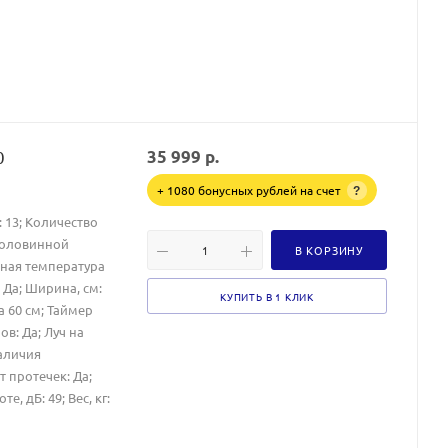
0
35 999
р.
+ 1080 бонусных рублей на счет
?
 13; Количество
половинной
В КОРЗИНУ
льная температура
: Да; Ширина, см:
КУПИТЬ В 1 КЛИК
На 60 см; Таймер
в: Да; Луч на
наличия
т протечек: Да;
, дБ: 49; Вес, кг: