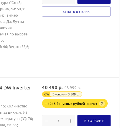
ра (°C): 45;
ина, см: 59,8;
КУПИТЬ В 1 КЛИК
 см; Таймер
в: Да; Луч на
наличия
уемая по высоте
асс
6; Вес, кг: 33,6;
4 DW Inverter
40 490
р.
43 999
р.
-
8
%
Экономия
3 509
р.
+ 1215 бонусных рублей на счет
?
 15; Количество
за цикл, л: 9,5;
пература (°C): 70;
В КОРЗИНУ
на, см: 55;