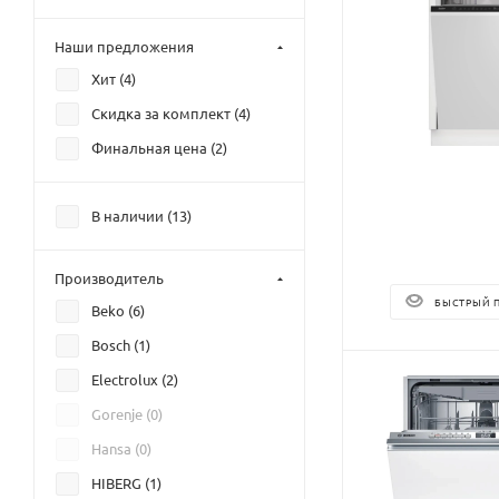
Наши предложения
Хит (
4
)
Скидка за комплект (
4
)
Финальная цена (
2
)
В наличии (
13
)
Производитель
БЫСТРЫЙ 
Beko (
6
)
Bosch (
1
)
Electrolux (
2
)
Gorenje (
0
)
Hansa (
0
)
HIBERG (
1
)