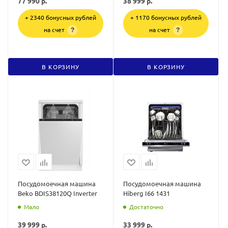
77 990
р.
38 999
р.
+ 2340 бонусных рублей
+ 1170 бонусных рублей
на счет
на счет
?
?
В КОРЗИНУ
В КОРЗИНУ
Посудомоечная машина
Посудомоечная машина
Beko BDIS38120Q Inverter
Hiberg I66 1431
Мало
Достаточно
39 999
р.
33 999
р.