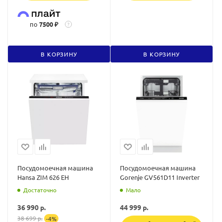
по
7500 ₽
?
В КОРЗИНУ
В КОРЗИНУ
Посудомоечная машина
Посудомоечная машина
Hansa ZIM 626 EH
Gorenje GV561D11 Inverter
Достаточно
Мало
36 990
р.
44 999
р.
38 699
р.
-
4
%