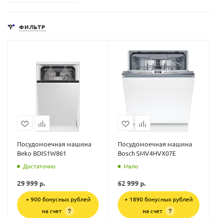
ФИЛЬТР
Посудомоечная машина
Посудомоечная машина
Beko BDIS1W861
Bosch SMV4HVX07E
Достаточно
Мало
29 999
р.
62 999
р.
+ 900 бонусных рублей
+ 1890 бонусных рублей
на счет
на счет
?
?