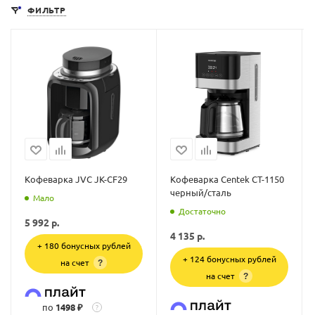
ФИЛЬТР
Кофеварка JVC JK-CF29
Кофеварка Centek CT-1150
черный/сталь
Мало
Достаточно
5 992
р.
4 135
р.
+ 180 бонусных рублей
+ 124 бонусных рублей
на счет
?
на счет
?
по
1498 ₽
?