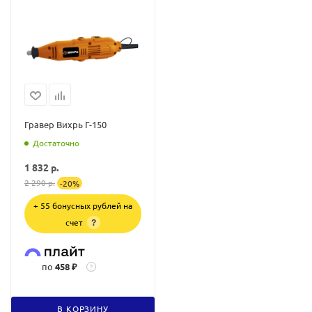
Гравер Вихрь Г-150
Достаточно
1 832
р.
2 290
р.
-
20
%
+ 55 бонусных рублей на
счет
?
по
458 ₽
?
В КОРЗИНУ