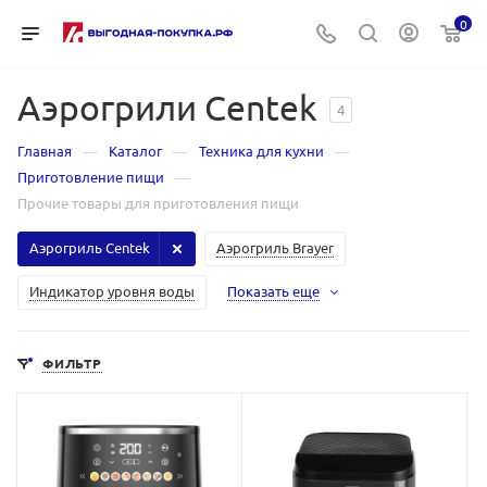
0
Аэрогрили Centek
4
—
—
—
Главная
Каталог
Техника для кухни
—
Приготовление пищи
Прочие товары для приготовления пищи
Аэрогриль Centek
Аэрогриль Brayer
Индикатор уровня воды
Показать еще
ФИЛЬТР