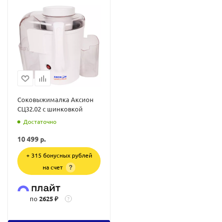
Соковыжималка Аксион
СЦ32.02 с шинковкой
Достаточно
10 499
р.
+ 315 бонусных рублей
на счет
?
по
2625 ₽
?