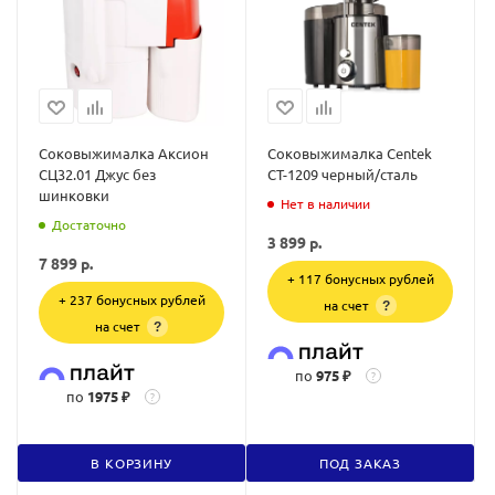
Соковыжималка Аксион
Соковыжималка Centek
СЦ32.01 Джус без
CT-1209 черный/сталь
шинковки
Нет в наличии
Достаточно
3 899
р.
7 899
р.
+ 117 бонусных рублей
+ 237 бонусных рублей
на счет
?
на счет
?
по
975 ₽
?
по
1975 ₽
?
В КОРЗИНУ
ПОД ЗАКАЗ