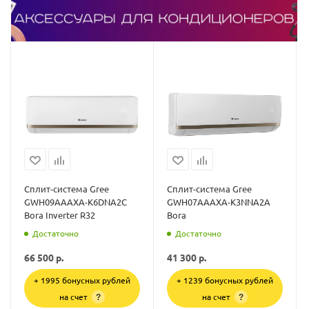
Сплит-система Gree
Сплит-система Gree
GWH09AAAXA-K6DNA2C
GWH07AAAXA-K3NNA2A
Bora Inverter R32
Bora
Достаточно
Достаточно
66 500
р.
41 300
р.
+ 1995 бонусных рублей
+ 1239 бонусных рублей
на счет
на счет
?
?