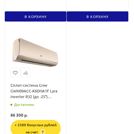
В КОРЗИНУ
В КОРЗИНУ
Сплит-система Gree
GWH09ACC-K6DNA1F Lyra
Inverter R32 (до -25°)
золото
Достаточно
86 300
р.
+ 2589 бонусных рублей
на счет
?