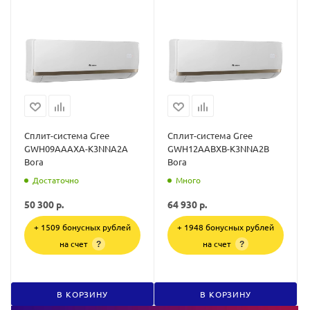
Сплит-система Gree
Сплит-система Gree
GWH09AAAXA-K3NNA2A
GWH12AABXB-K3NNA2B
Bora
Bora
Достаточно
Много
50 300
р.
64 930
р.
+ 1509 бонусных рублей
+ 1948 бонусных рублей
на счет
на счет
?
?
В КОРЗИНУ
В КОРЗИНУ