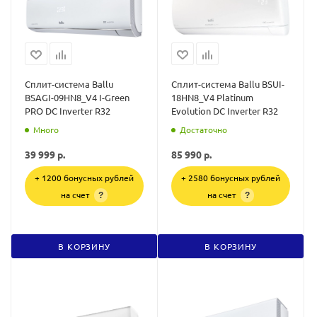
Сплит-система Ballu
Сплит-система Ballu BSUI-
BSAGI-09HN8_V4 I-Green
18HN8_V4 Platinum
PRO DC Inverter R32
Evolution DC Inverter R32
Много
Достаточно
39 999
р.
85 990
р.
+ 1200 бонусных рублей
+ 2580 бонусных рублей
на счет
на счет
?
?
В КОРЗИНУ
В КОРЗИНУ