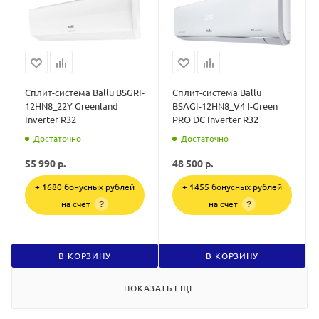
Сплит-система Ballu BSGRI-
Сплит-система Ballu
12HN8_22Y Greenland
BSAGI-12HN8_V4 I-Green
Inverter R32
PRO DC Inverter R32
Достаточно
Достаточно
55 990
р.
48 500
р.
+ 1680 бонусных рублей
+ 1455 бонусных рублей
на счет
на счет
?
?
В КОРЗИНУ
В КОРЗИНУ
ПОКАЗАТЬ ЕЩЕ