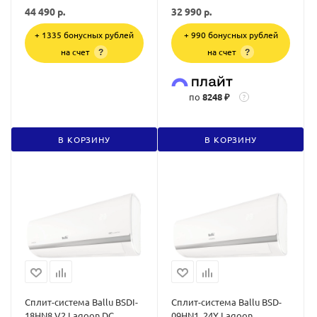
44 490
р.
32 990
р.
+ 1335 бонусных рублей
+ 990 бонусных рублей
на счет
на счет
?
?
по
8248 ₽
?
В КОРЗИНУ
В КОРЗИНУ
Сплит-система Ballu BSDI-
Сплит-система Ballu BSD-
18HN8 V2 Lagoon DC
09HN1_24Y Lagoon