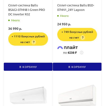
Сплит-система Ballu
Сплит-система Ballu BSD-
BSAGI-07HN8 I-Green PRO
07HN1_24Y Lagoon
DC Inverter R32
Много
Много
24 950
р.
36 990
р.
+ 749 бонусных рублей
+ 1110 бонусных рублей
на счет
?
на счет
?
по
6238 ₽
?
В КОРЗИНУ
В КОРЗИНУ