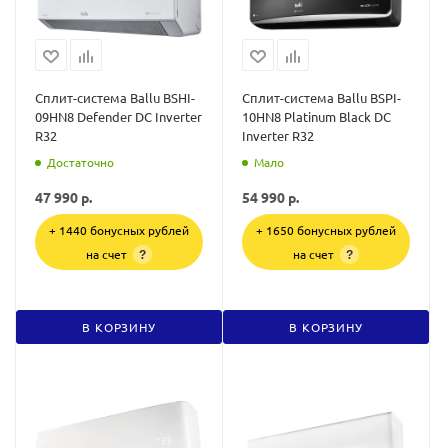
Сплит-система Ballu BSHI-
Сплит-система Ballu BSPI-
09HN8 Defender DC Inverter
10HN8 Platinum Black DC
R32
Inverter R32
Достаточно
Мало
47 990
р.
54 990
р.
+ 1440 бонусных рублей
+ 1650 бонусных рублей
на счет
на счет
?
?
В КОРЗИНУ
В КОРЗИНУ