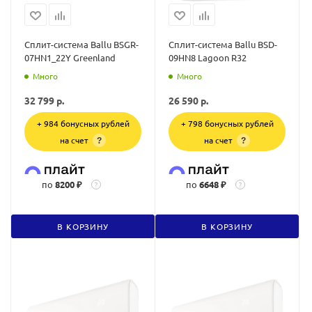
Сплит-система Ballu BSGR-
Сплит-система Ballu BSD-
07HN1_22Y Greenland
09HN8 Lagoon R32
Много
Много
32 799
р.
26 590
р.
+ 984 бонусных рублей
+ 798 бонусных рублей
на счет
на счет
?
?
по
8200 ₽
по
6648 ₽
?
?
В КОРЗИНУ
В КОРЗИНУ