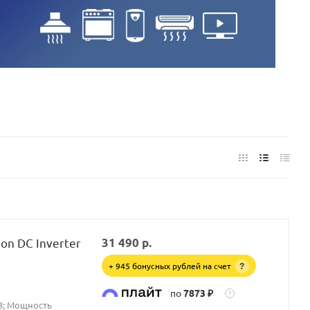
on DC Inverter
31 490
р.
+ 945 бонусных рублей на счет
?
по
7873 ₽
?
23; Мощность