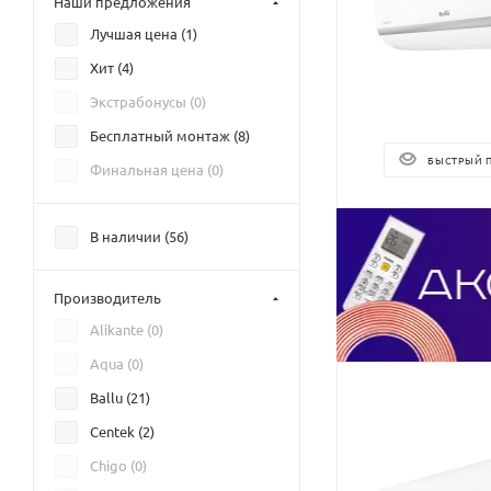
Наши предложения
Лучшая цена (
1
)
Хит (
4
)
Экстрабонусы (
0
)
Бесплатный монтаж (
8
)
БЫСТРЫЙ 
Финальная цена (
0
)
В наличии (
56
)
Производитель
Alikante (
0
)
Aqua (
0
)
Ballu (
21
)
Centek (
2
)
Chigo (
0
)