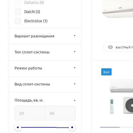
Dahatsu (
0
)
Daichi (
3
)
Electrolux (
1
)
FUNAI (
5
)
Вариант размещения
Gree (
0
)
БЫСТРЫЙ 
Haier (
0
)
Тип сплит-системы
Hisense (
8
)
JAX (
0
)
Режим работы
Хит
Kentatsu (
3
)
Вид сплит-системы
LG (
0
)
MDV (
5
)
Площадь, кв. м.
Neoclima (
3
)
Newtek (
0
)
Oasis (
0
)
Pioneer (
0
)