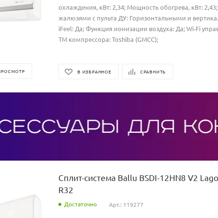
охлаждения, кВт: 2,34; Мощность обогрева, кВт: 2,4
жалюзями с пульта ДУ: Горизонтальными и вертик
iFeel: Да; Функция ионизации воздуха: Да; Wi-Fi упра
ТМ компрессора: Toshiba (GMCC);
ПРОСМОТР
В ИЗБРАННОЕ
СРАВНИТЬ
Сплит-система Ballu BSDI-12HN8 V2 Lago
R32
Достаточно
Арт.: 119277