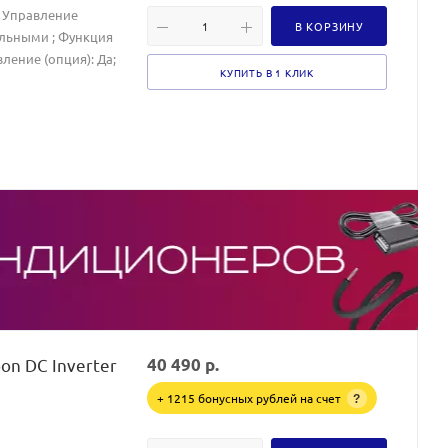
3; Управление
В КОРЗИНУ
альными ; Функция
вление (опция): Да;
КУПИТЬ В 1 КЛИК
on DC Inverter
40 490
р.
+ 1215 бонусных рублей на счет
?