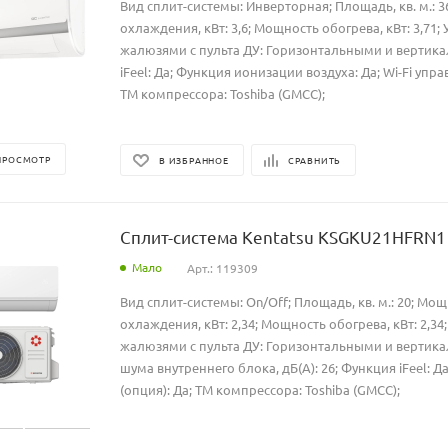
Вид сплит-системы: Инверторная; Площадь, кв. м.: 
охлаждения, кВт: 3,6; Мощность обогрева, кВт: 3,71
жалюзями с пульта ДУ: Горизонтальными и вертик
iFeel: Да; Функция ионизации воздуха: Да; Wi-Fi упра
ТМ компрессора: Toshiba (GMCC);
ПРОСМОТР
В ИЗБРАННОЕ
СРАВНИТЬ
Сплит-система Kentatsu KSGKU21HFRN1
Мало
Арт.: 119309
Вид сплит-системы: On/Off; Площадь, кв. м.: 20; Мо
охлаждения, кВт: 2,34; Мощность обогрева, кВт: 2,3
жалюзями с пульта ДУ: Горизонтальными и вертика
шума внутреннего блока, дБ(А): 26; Функция iFeel: Да
(опция): Да; ТМ компрессора: Toshiba (GMCC);