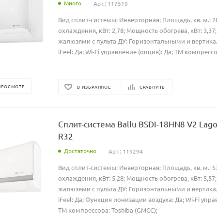
Много
Арт.: 117519
Вид сплит-системы: Инверторная; Площадь, кв. м.: 
охлаждения, кВт: 2,78; Мощность обогрева, кВт: 3,3
жалюзями с пульта ДУ: Горизонтальными и вертик
iFeel: Да; Wi-Fi управление (опция): Да; ТМ компрессо
ПРОСМОТР
В ИЗБРАННОЕ
СРАВНИТЬ
Сплит-система Ballu BSDI-18HN8 V2 Lago
R32
Достаточно
Арт.: 119294
Вид сплит-системы: Инверторная; Площадь, кв. м.: 
охлаждения, кВт: 5,28; Мощность обогрева, кВт: 5,5
жалюзями с пульта ДУ: Горизонтальными и вертик
iFeel: Да; Функция ионизации воздуха: Да; Wi-Fi упра
ТМ компрессора: Toshiba (GMCC);