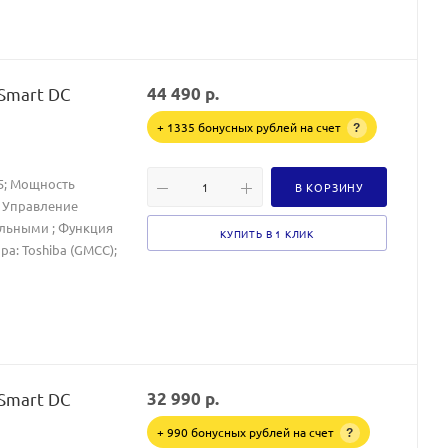
 Smart DC
44 490
р.
+ 1335 бонусных рублей на счет
?
35; Мощность
В КОРЗИНУ
6; Управление
альными ; Функция
КУПИТЬ В 1 КЛИК
ра: Toshiba (GMCC);
 Smart DC
32 990
р.
+ 990 бонусных рублей на счет
?