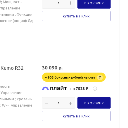
36; Мощность
В КОРЗИНУ
; Управление
альными ; Функция
КУПИТЬ В 1 КЛИК
вление (опция): Да;
 Kumo R32
30 090
р.
+ 903 бонусных рублей на счет
?
щность
по
7523 ₽
?
4; Управление
льными ; Уровень
В КОРЗИНУ
; Wi-Fi управление
КУПИТЬ В 1 КЛИК