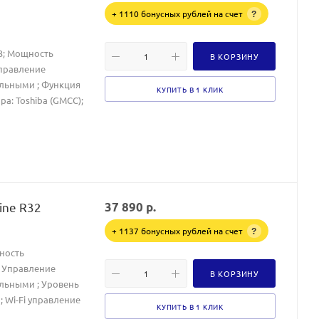
+ 1110 бонусных рублей на счет
?
23; Мощность
В КОРЗИНУ
Управление
альными ; Функция
КУПИТЬ В 1 КЛИК
ра: Toshiba (GMCC);
ine R32
37 890
р.
+ 1137 бонусных рублей на счет
?
щность
1; Управление
В КОРЗИНУ
льными ; Уровень
; Wi-Fi управление
КУПИТЬ В 1 КЛИК