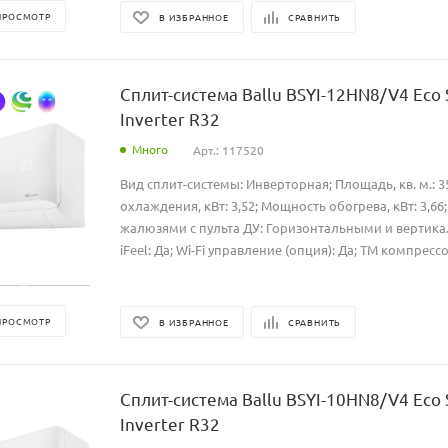
ПРОСМОТР
В ИЗБРАННОЕ
СРАВНИТЬ
Сплит-система Ballu BSYI-12HN8/V4 Eco
Inverter R32
Много
Арт.: 117520
Вид сплит-системы: Инверторная; Площадь, кв. м.: 
охлаждения, кВт: 3,52; Мощность обогрева, кВт: 3,6
жалюзями с пульта ДУ: Горизонтальными и вертик
iFeel: Да; Wi-Fi управление (опция): Да; ТМ компрессо
ПРОСМОТР
В ИЗБРАННОЕ
СРАВНИТЬ
Сплит-система Ballu BSYI-10HN8/V4 Eco
Inverter R32