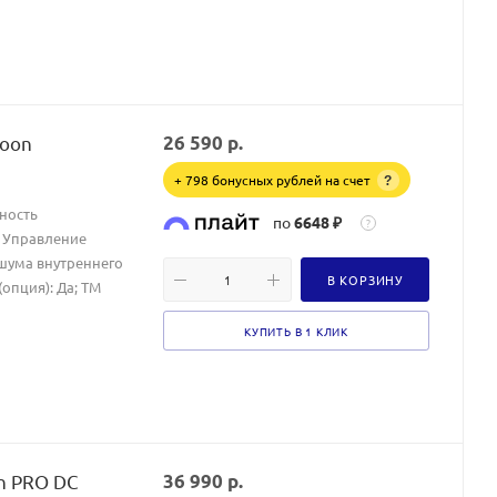
goon
26 590
р.
+ 798 бонусных рублей на счет
?
щность
по
6648 ₽
?
8; Управление
шума внутреннего
В КОРЗИНУ
(опция): Да; ТМ
КУПИТЬ В 1 КЛИК
en PRO DC
36 990
р.