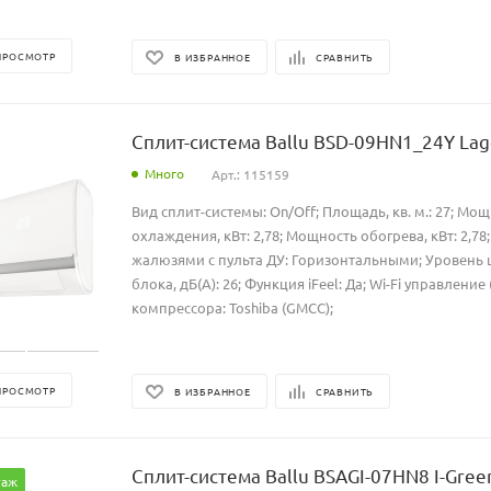
ПРОСМОТР
В ИЗБРАННОЕ
СРАВНИТЬ
Сплит-система Ballu BSD-09HN1_24Y La
Много
Арт.: 115159
Вид сплит-системы: On/Off; Площадь, кв. м.: 27; Мо
охлаждения, кВт: 2,78; Мощность обогрева, кВт: 2,7
жалюзями с пульта ДУ: Горизонтальными; Уровень 
блока, дБ(А): 26; Функция iFeel: Да; Wi-Fi управление 
компрессора: Toshiba (GMCC);
ПРОСМОТР
В ИЗБРАННОЕ
СРАВНИТЬ
Сплит-система Ballu BSAGI-07HN8 I-Gre
таж