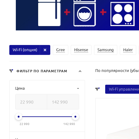
Wi-Fi (опция)
Gree
Hisense
Samsung
Haier
По популярности (уб
ФИЛЬТР ПО ПАРАМЕТРАМ
Цена
Wi-Fi управлен
22 990
142 990