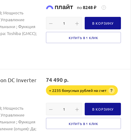
по
8248 ₽
?
28; Мощность
7; Управление
В КОРЗИНУ
альными ; Функция
ра: Toshiba (GMCC);
КУПИТЬ В 1 КЛИК
on DC Inverter
74 490
р.
+ 2235 бонусных рублей на счет
?
53; Мощность
В КОРЗИНУ
7; Управление
альными ; Функция
КУПИТЬ В 1 КЛИК
вление (опция): Да;