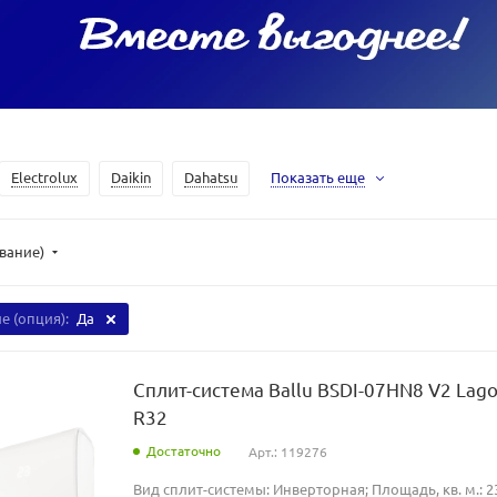
Electrolux
Daikin
Dahatsu
Показать еще
ывание)
ие (опция):
Да
Сплит-система Ballu BSDI-07HN8 V2 Lago
R32
Достаточно
Арт.: 119276
Вид сплит-системы: Инверторная; Площадь, кв. м.: 