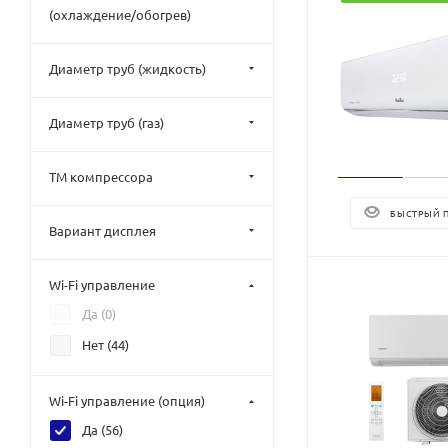
(охлаждение/обогрев)
Диаметр труб (жидкость)
Диаметр труб (газ)
ТМ компрессора
БЫСТРЫЙ 
Вариант дисплея
Wi-Fi управление
Да (
0
)
Нет (
44
)
Wi-Fi управление (опция)
Да (
56
)