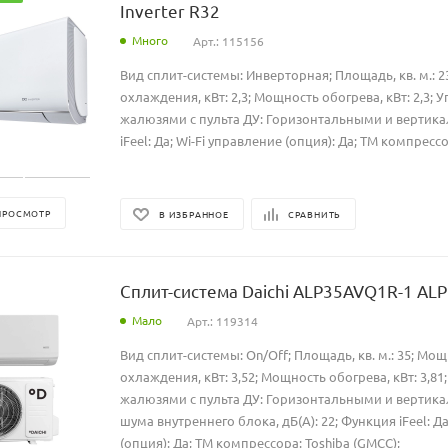
Inverter R32
Много
Арт.: 115156
Вид сплит-системы: Инверторная; Площадь, кв. м.: 
охлаждения, кВт: 2,3; Мощность обогрева, кВт: 2,3; 
жалюзями с пульта ДУ: Горизонтальными и вертик
iFeel: Да; Wi-Fi управление (опция): Да; ТМ компрессо
ПРОСМОТР
В ИЗБРАННОЕ
СРАВНИТЬ
Сплит-система Daichi ALP35AVQ1R-1 ALP
Мало
Арт.: 119314
Вид сплит-системы: On/Off; Площадь, кв. м.: 35; Мо
охлаждения, кВт: 3,52; Мощность обогрева, кВт: 3,8
жалюзями с пульта ДУ: Горизонтальными и вертика
шума внутреннего блока, дБ(А): 22; Функция iFeel: Да
(опция): Да; ТМ компрессора: Toshiba (GMCC);