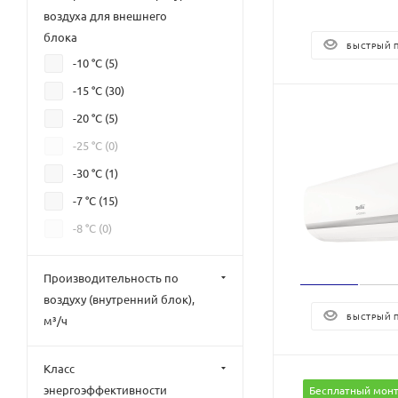
воздуха для внешнего
блока
БЫСТРЫЙ 
-10 °С (
5
)
-15 °С (
30
)
-20 °С (
5
)
-25 °С (
0
)
-30 °С (
1
)
-7 °С (
15
)
-8 °С (
0
)
Производительность по
воздуху (внутренний блок),
БЫСТРЫЙ 
м³/ч
Класс
энергоэффективности
Бесплатный мон