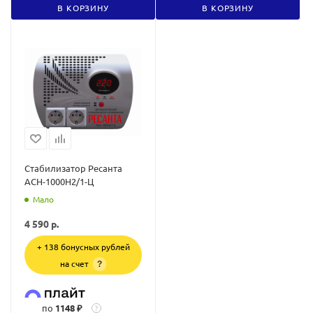
В КОРЗИНУ
В КОРЗИНУ
Стабилизатор Ресанта
АСН-1000Н2/1-Ц
Мало
4 590
р.
+ 138 бонусных рублей
на счет
?
по
1148 ₽
?