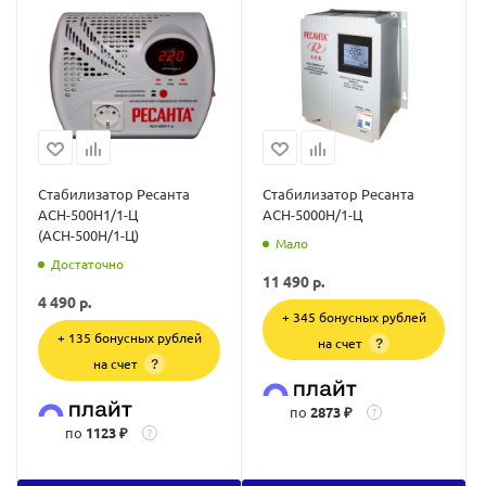
Стабилизатор Ресанта
Стабилизатор Ресанта
АСН-500Н1/1-Ц
АСН-5000Н/1-Ц
(АСН-500Н/1-Ц)
Мало
Достаточно
11 490
р.
4 490
р.
+ 345 бонусных рублей
+ 135 бонусных рублей
на счет
?
на счет
?
по
2873 ₽
?
по
1123 ₽
?