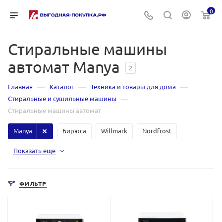
0
Стиральные машины
автомат Manya
2
—
—
—
Главная
Каталог
Техника и товары для дома
—
Стиральные и сушильные машины
Стиральные машины автомат
Manya
Бирюса
Willmark
Nordfrost
Показать еще
ФИЛЬТР