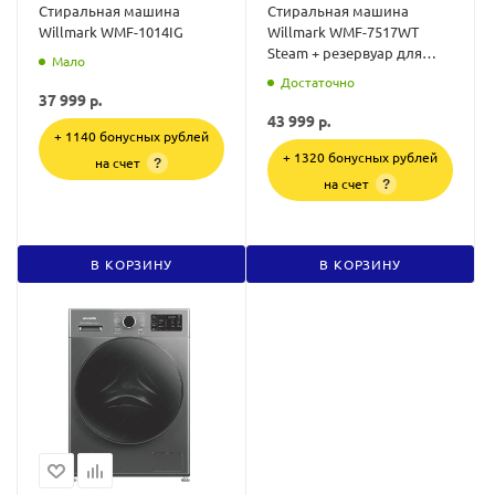
Стиральная машина
Стиральная машина
Willmark WMF-1014IG
Willmark WMF-7517WT
Steam + резервуар для
Мало
воды
Достаточно
37 999
р.
43 999
р.
+ 1140 бонусных рублей
+ 1320 бонусных рублей
на счет
?
на счет
?
В КОРЗИНУ
В КОРЗИНУ