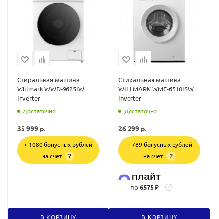
Стиральная машина
Стиральная машина
Willmark WWD-9625IW
WILLMARK WMF-6510ISW
Inverter-
Inverter-
Достаточно
Достаточно
35 999
р.
26 299
р.
+ 1080 бонусных рублей
+ 789 бонусных рублей
на счет
на счет
?
?
по
6575 ₽
?
В КОРЗИНУ
В КОРЗИНУ