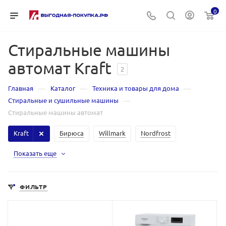
0
Стиральные машины
автомат Kraft
2
—
—
—
Главная
Каталог
Техника и товары для дома
—
Стиральные и сушильные машины
Стиральные машины автомат
Kraft
Бирюса
Willmark
Nordfrost
Показать еще
ФИЛЬТР