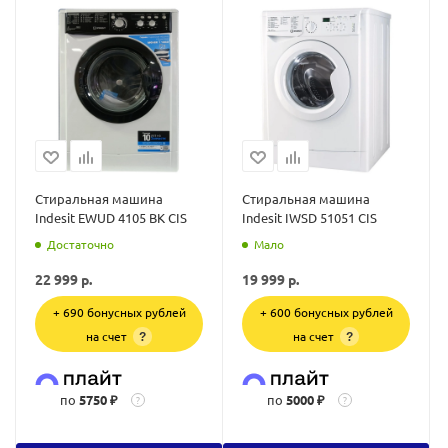
Стиральная машина
Стиральная машина
Indesit EWUD 4105 BK CIS
Indesit IWSD 51051 CIS
Достаточно
Мало
22 999
р.
19 999
р.
+ 690 бонусных рублей
+ 600 бонусных рублей
на счет
на счет
?
?
по
5750 ₽
по
5000 ₽
?
?