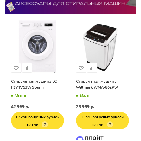
Стиральная машина LG
Стиральная машина
F2Y1VS3W Steam
Willmark WMA-862PW
Много
Мало
42 999
р.
23 999
р.
+ 1290 бонусных рублей
+ 720 бонусных рублей
на счет
на счет
?
?