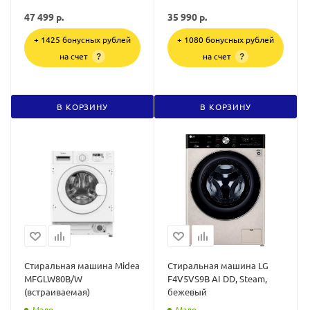
47 499
р.
35 990
р.
+ 1425 бонусных рублей
+ 1080 бонусных рублей
на счет
на счет
?
?
В КОРЗИНУ
В КОРЗИНУ
Стиральная машина Midea
Стиральная машина LG
MFGLW80B/W
F4V5VS9B AI DD, Steam,
(встраиваемая)
бежевый
Мало
Мало