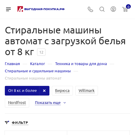
0
Стиральные машины
автомат с загрузкой белья
от 8 кг
12
—
—
—
Главная
Каталог
Техника и товары для дома
—
Стиральные и сушильные машины
Стиральные машины автомат
От 8 кг. и более
Бирюса
Willmark
Nordfrost
Показать еще
ФИЛЬТР