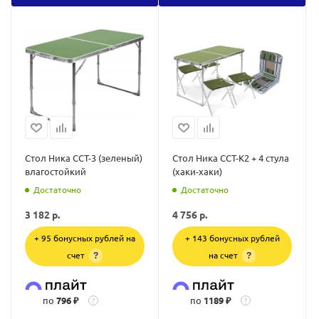
Стол Ника ССТ-3 (зеленый)
Стол Ника ССТ-К2 + 4 стула
влагостойкий
(хаки-хаки)
Достаточно
Достаточно
3 182
р.
4 756
р.
+ 95 бонусных рублей на
+ 143 бонусных рублей
счет
на счет
?
?
по
796 ₽
по
1189 ₽
?
?