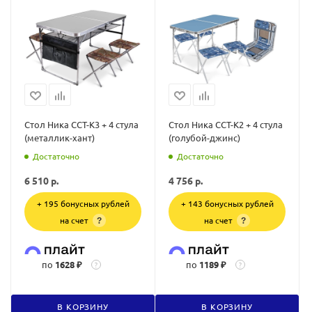
Стол Ника ССТ-К3 + 4 стула
Стол Ника ССТ-К2 + 4 стула
(металлик-хант)
(голубой-джинс)
Достаточно
Достаточно
6 510
р.
4 756
р.
+ 195 бонусных рублей
+ 143 бонусных рублей
на счет
на счет
?
?
по
1628 ₽
по
1189 ₽
?
?
В КОРЗИНУ
В КОРЗИНУ