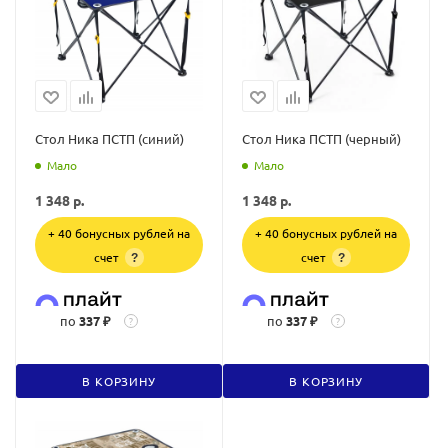
Стол Ника ПСТП (синий)
Стол Ника ПСТП (черный)
Мало
Мало
1 348
р.
1 348
р.
+ 40 бонусных рублей на
+ 40 бонусных рублей на
счет
счет
?
?
по
337 ₽
по
337 ₽
?
?
В КОРЗИНУ
В КОРЗИНУ