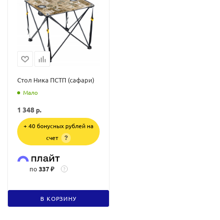
Стол Ника ПСТП (сафари)
Мало
1 348
р.
+ 40 бонусных рублей на
счет
?
по
337 ₽
?
В КОРЗИНУ