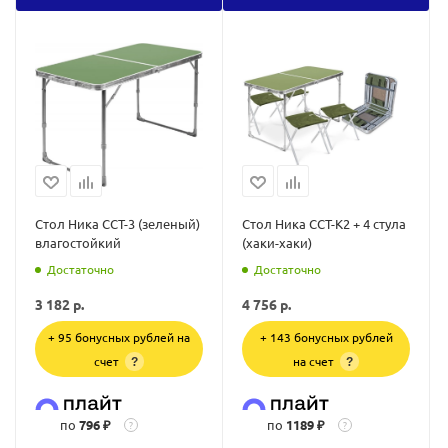
Стол Ника ССТ-3 (зеленый)
Стол Ника ССТ-К2 + 4 стула
влагостойкий
(хаки-хаки)
Достаточно
Достаточно
3 182
р.
4 756
р.
+ 95 бонусных рублей на
+ 143 бонусных рублей
счет
на счет
?
?
по
796 ₽
по
1189 ₽
?
?