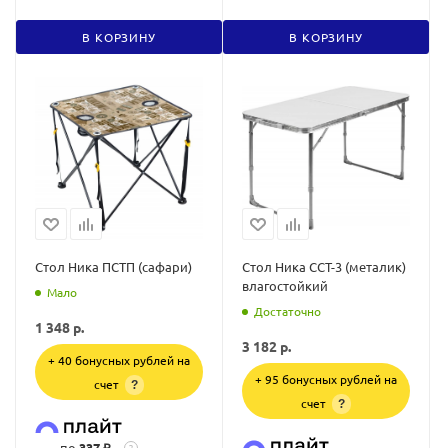
В КОРЗИНУ
В КОРЗИНУ
Стол Ника ПСТП (сафари)
Стол Ника ССТ-3 (металик)
влагостойкий
Мало
Достаточно
1 348
р.
3 182
р.
+ 40 бонусных рублей на
+ 95 бонусных рублей на
счет
?
счет
?
по
337 ₽
?