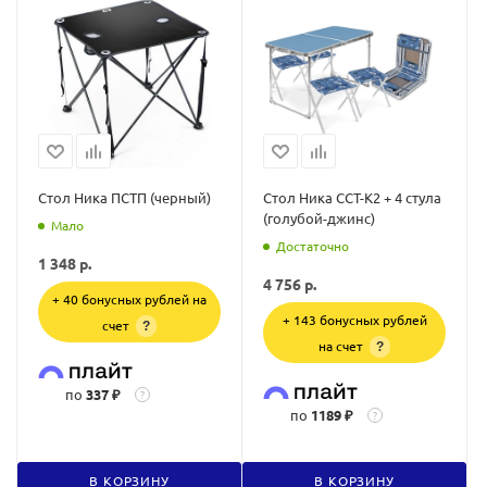
Стол Ника ПСТП (черный)
Стол Ника ССТ-К2 + 4 стула
(голубой-джинс)
Мало
Достаточно
1 348
р.
4 756
р.
+ 40 бонусных рублей на
+ 143 бонусных рублей
счет
?
на счет
?
по
337 ₽
?
по
1189 ₽
?
В КОРЗИНУ
В КОРЗИНУ