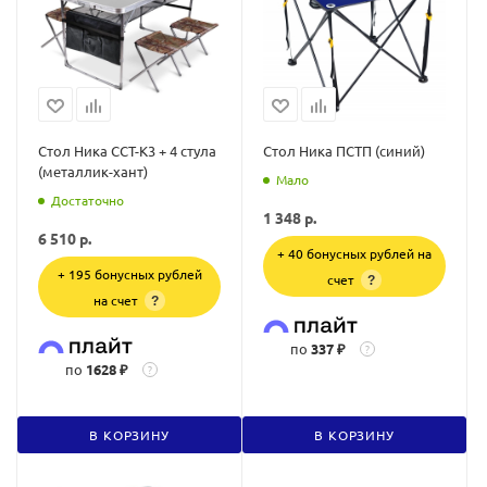
Стол Ника ССТ-К3 + 4 стула
Стол Ника ПСТП (синий)
(металлик-хант)
Мало
Достаточно
1 348
р.
6 510
р.
+ 40 бонусных рублей на
+ 195 бонусных рублей
счет
?
на счет
?
по
337 ₽
?
по
1628 ₽
?
В КОРЗИНУ
В КОРЗИНУ