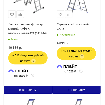
Лестница-трансформер
Стремянка Ника комб
Dogrular УФУК
СКA6
алюминиевая 4*4 (511444)
Достаточно
Мало
4 091
р.
10 399
р.
+ 123 бонусных рублей
+ 312 бонусных рублей
на счет
?
на счет
?
по
1023 ₽
?
по
2600 ₽
?
В КОРЗИНУ
В КОРЗИНУ