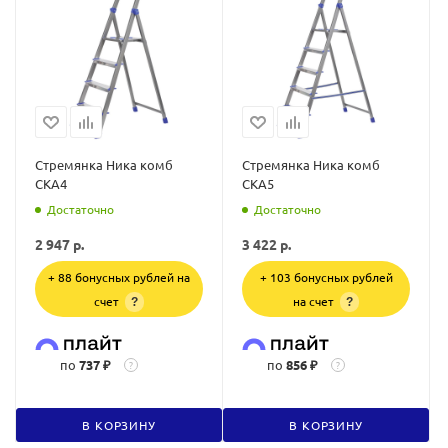
Стремянка Ника комб
Стремянка Ника комб
СКA4
СКA5
Достаточно
Достаточно
2 947
р.
3 422
р.
+ 88 бонусных рублей на
+ 103 бонусных рублей
счет
на счет
?
?
по
737 ₽
по
856 ₽
?
?
В КОРЗИНУ
В КОРЗИНУ