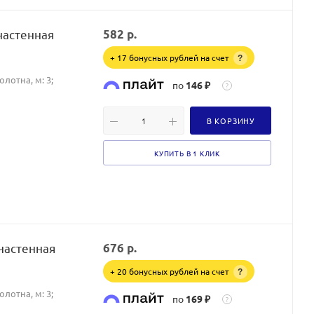
настенная
582
р.
+ 17 бонусных рублей на счет
?
лотна, м: 3;
по
146 ₽
?
В КОРЗИНУ
КУПИТЬ В 1 КЛИК
настенная
676
р.
+ 20 бонусных рублей на счет
?
лотна, м: 3;
по
169 ₽
?