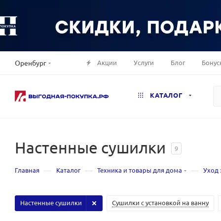
Акции
Услуги
Блог
Бонус
Оренбург
КАТАЛОГ
Настенные сушилки
9
—
—
—
Главная
Каталог
Техника и товары для дома
Уход 
Настенные сушилки
Сушилки с установкой на ванну