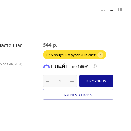
настенная
544
р.
+ 16 бонусных рублей на счет
?
лотна, м: 4;
по
136 ₽
?
В КОРЗИНУ
КУПИТЬ В 1 КЛИК