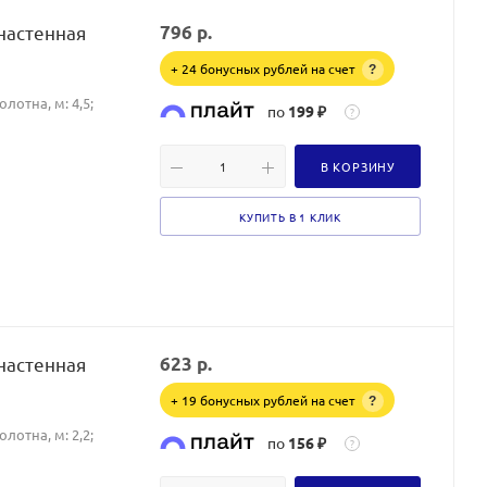
настенная
796
р.
+ 24 бонусных рублей на счет
?
лотна, м: 4,5;
по
199 ₽
?
В КОРЗИНУ
КУПИТЬ В 1 КЛИК
настенная
623
р.
+ 19 бонусных рублей на счет
?
лотна, м: 2,2;
по
156 ₽
?