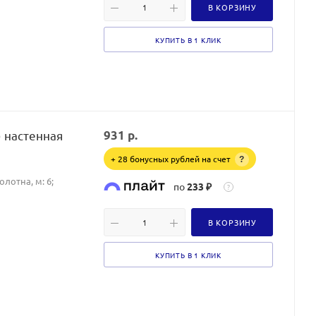
В КОРЗИНУ
КУПИТЬ В 1 КЛИК
) настенная
931
р.
+ 28 бонусных рублей на счет
?
лотна, м: 6;
по
233 ₽
?
В КОРЗИНУ
КУПИТЬ В 1 КЛИК