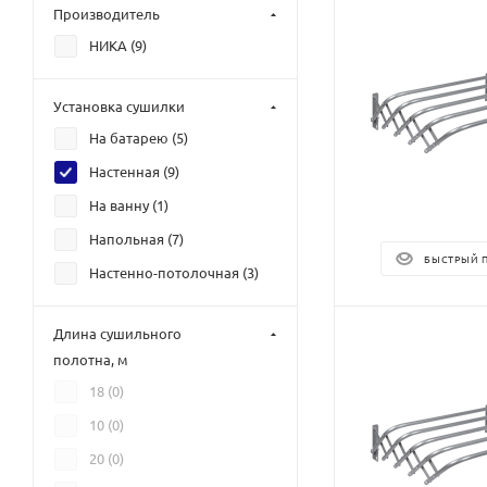
Производитель
НИКА (
9
)
Установка сушилки
На батарею (
5
)
Настенная (
9
)
На ванну (
1
)
Напольная (
7
)
БЫСТРЫЙ 
Настенно-потолочная (
3
)
Длина сушильного
полотна, м
18 (
0
)
10 (
0
)
20 (
0
)