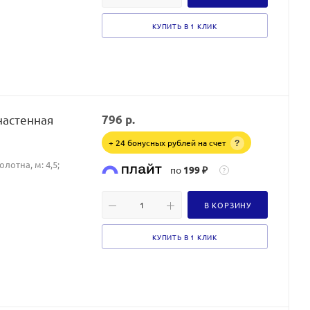
КУПИТЬ В 1 КЛИК
настенная
796
р.
+ 24 бонусных рублей на счет
?
лотна, м: 4,5;
по
199 ₽
?
В КОРЗИНУ
КУПИТЬ В 1 КЛИК