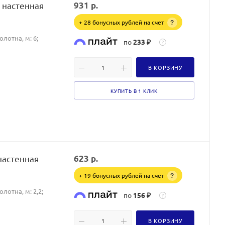
 настенная
931
р.
+ 28 бонусных рублей на счет
?
лотна, м: 6;
по
233 ₽
?
В КОРЗИНУ
КУПИТЬ В 1 КЛИК
настенная
623
р.
+ 19 бонусных рублей на счет
?
лотна, м: 2,2;
по
156 ₽
?
В КОРЗИНУ