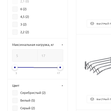
2,1 (
0
)
6 (
2
)
4,5 (
2
)
БЫСТРЫЙ 
3 (
2
)
2,2 (
2
)
21 (
0
)
Максимальная нагрузка, кг
7 (
0
)
8 (
0
)
4 (
1
)
9 (
0
)
5
17
Цвет
Серебристый (
2
)
БЫСТРЫЙ 
Белый (
5
)
Серый (
2
)