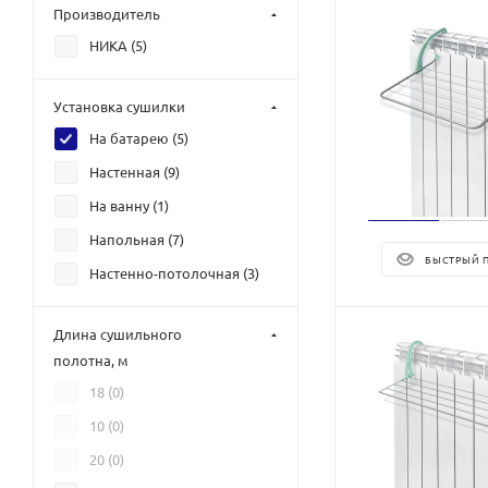
Производитель
НИКА (
5
)
Установка сушилки
На батарею (
5
)
Настенная (
9
)
На ванну (
1
)
Напольная (
7
)
БЫСТРЫЙ 
Настенно-потолочная (
3
)
Длина сушильного
полотна, м
18 (
0
)
10 (
0
)
20 (
0
)