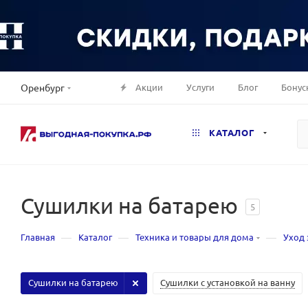
Акции
Услуги
Блог
Бонус
Оренбург
КАТАЛОГ
Сушилки на батарею
5
—
—
—
Главная
Каталог
Техника и товары для дома
Уход 
Сушилки на батарею
Сушилки с установкой на ванну