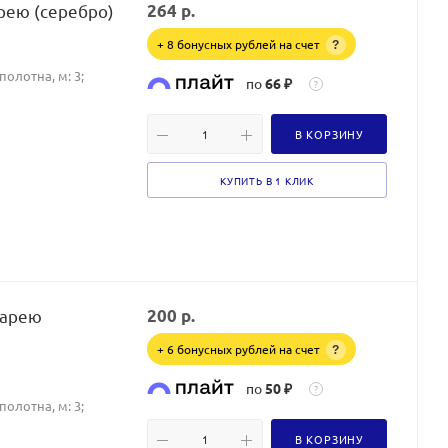
рею (серебро)
264
р.
+ 8 бонусных рублей на счет
?
олотна, м: 3;
по
66 ₽
?
В КОРЗИНУ
КУПИТЬ В 1 КЛИК
тарею
200
р.
+ 6 бонусных рублей на счет
?
по
50 ₽
?
олотна, м: 3;
В КОРЗИНУ