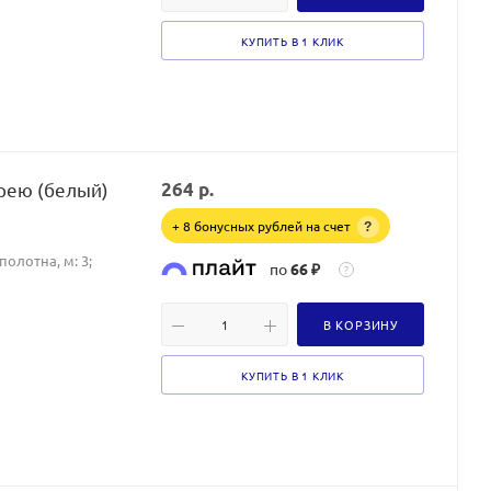
КУПИТЬ В 1 КЛИК
арею (белый)
264
р.
+ 8 бонусных рублей на счет
?
олотна, м: 3;
по
66 ₽
?
В КОРЗИНУ
КУПИТЬ В 1 КЛИК