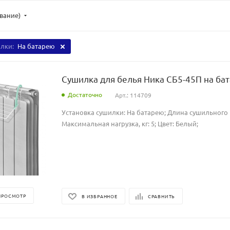
ывание)
илки:
На батарею
Сушилка для белья Ника СБ5-45П на ба
Достаточно
Арт.: 114709
Установка сушилки: На батарею; Длина сушильного п
Максимальная нагрузка, кг: 5; Цвет: Белый;
ПРОСМОТР
В ИЗБРАННОЕ
СРАВНИТЬ