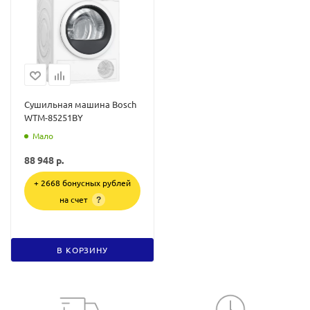
Сушильная машина Bosch
WTM-85251BY
Мало
88 948
р.
+ 2668 бонусных рублей
на счет
?
В КОРЗИНУ