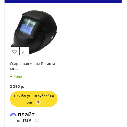
Сварочная маска Ресанта
МС-2
Мало
2 290
р.
+ 69 бонусных рублей на
счет
?
по
573 ₽
?