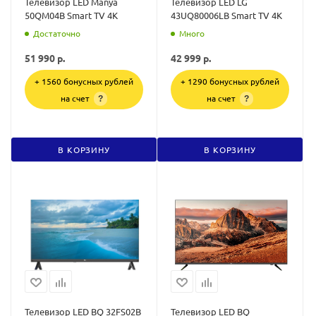
Телевизор LED Manya
Телевизор LED LG
50QM04B Smart TV 4K
43UQ80006LB Smart TV 4K
Достаточно
Много
51 990
р.
42 999
р.
+ 1560 бонусных рублей
+ 1290 бонусных рублей
на счет
на счет
?
?
В КОРЗИНУ
В КОРЗИНУ
Телевизор LED BQ 32FS02B
Телевизор LED BQ