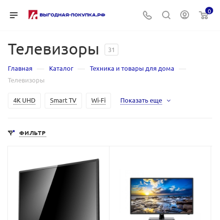
0
Телевизоры
31
—
—
—
Главная
Каталог
Техника и товары для дома
Телевизоры
4K UHD
Smart TV
Wi-Fi
Показать еще
ФИЛЬТР