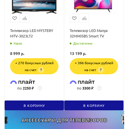
Телевизор LED MYSTERY
Телевизор LED Manya
MTV-3023LT2
32MH05BS Smart TV
Мало
Достаточно
8 999
р.
13 199
р.
+ 270 бонусных рублей
+ 396 бонусных рублей
на счет
на счет
?
?
по
2250 ₽
по
3300 ₽
?
?
В КОРЗИНУ
В КОРЗИНУ