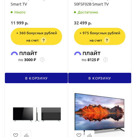
Smart TV
50FSF02B Smart TV
Много
Достаточно
11 999
р.
32 499
р.
+ 360 бонусных рублей
+ 975 бонусных рублей
на счет
на счет
?
?
по
3000 ₽
по
8125 ₽
?
?
В КОРЗИНУ
В КОРЗИНУ