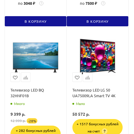
по
3048 ₽
по
7500 ₽
?
?
В КОРЗИНУ
В КОРЗИНУ
Телевизор LED BQ
Телевизор LED LG 50
32HNF01B
UA75009LA Smart TV 4К
Много
Мало
9 399
р.
50 572
р.
12 999
р.
-
28
%
+ 1517 бонусных рублей
+ 282 бонусных рублей
на счет
?