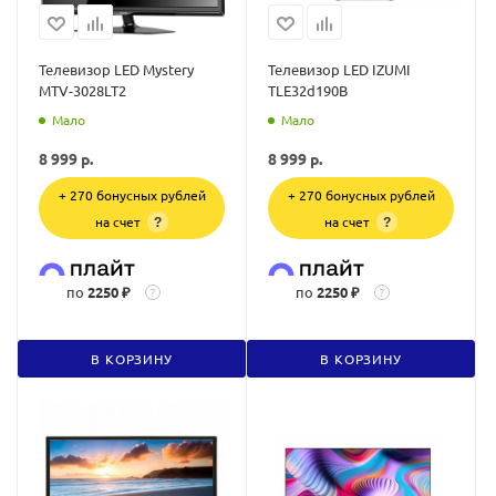
Телевизор LED Mystery
Телевизор LED IZUMI
MTV-3028LT2
TLE32d190B
Мало
Мало
8 999
р.
8 999
р.
+ 270 бонусных рублей
+ 270 бонусных рублей
на счет
на счет
?
?
по
2250 ₽
по
2250 ₽
?
?
В КОРЗИНУ
В КОРЗИНУ