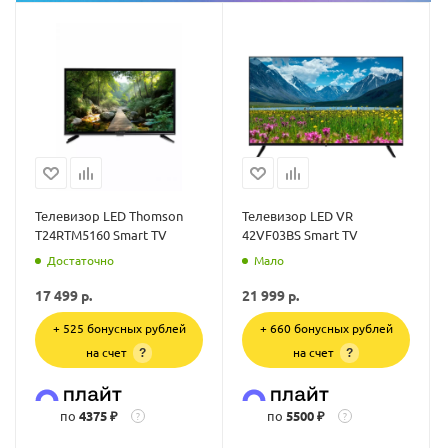
Телевизор LED Thomson
Телевизор LED VR
T24RTM5160 Smart TV
42VF03BS Smart TV
Достаточно
Мало
17 499
р.
21 999
р.
+ 525 бонусных рублей
+ 660 бонусных рублей
на счет
на счет
?
?
по
4375 ₽
по
5500 ₽
?
?