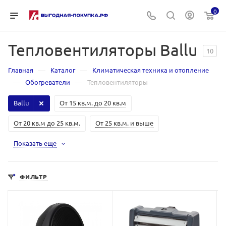
0
Тепловентиляторы Ballu
10
—
—
Главная
Каталог
Климатическая техника и отопление
—
—
Обогреватели
Тепловентиляторы
Ballu
От 15 кв.м. до 20 кв.м
От 20 кв.м до 25 кв.м.
От 25 кв.м. и выше
Показать еще
ФИЛЬТР