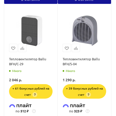
Тепловентилятор Ballu
Тепловентилятор Ballu
BFH/C-29
BFH/S-04
Много
Много
2 046
р.
1 290
р.
+ 61 бонусных рублей на
+ 39 бонусных рублей на
счет
счет
?
?
по
512 ₽
по
323 ₽
?
?