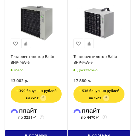
Тепловентилятор Ballu
Тепловентилятор Ballu
BHP-MW-5
BHP-MW-9
Мало
Достаточно
13 002
р.
17 880
р.
+ 390 бонусных рублей
+ 536 бонусных рублей
на счет
на счет
?
?
по
3251 ₽
по
4470 ₽
?
?
В КОРЗИНУ
В КОРЗИНУ