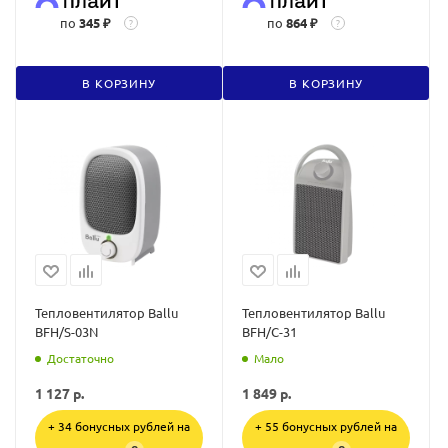
по
345 ₽
по
864 ₽
?
?
В КОРЗИНУ
В КОРЗИНУ
Тепловентилятор Ballu
Тепловентилятор Ballu
BFH/S-03N
BFH/C-31
Достаточно
Мало
1 127
р.
1 849
р.
+ 34 бонусных рублей на
+ 55 бонусных рублей на