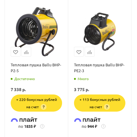
Тепловая пушка Ballu BHP-
Тепловая пушка Ballu BHP-
P2-5
PE2-3
Достаточно
Много
7 338
р.
3 775
р.
+ 220 бонусных рублей
+ 113 бонусных рублей
на счет
на счет
?
?
по
1835 ₽
по
944 ₽
?
?