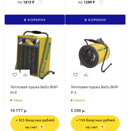
по
1813 ₽
по
1299 ₽
?
?
В КОРЗИНУ
В КОРЗИНУ
Тепловая пушка Ballu BHP-
Тепловая пушка Ballu BHP-
M-9
P-3
Мало
Много
10 777
р.
5 290
р.
+ 323 бонусных рублей
+ 159 бонусных рублей
на счет
на счет
?
?