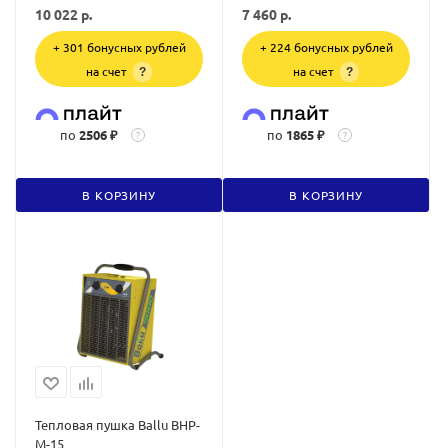
10 022
р.
7 460
р.
+ 301 бонусных рублей
+ 224 бонусных рублей
на счет
на счет
?
?
по
2506 ₽
по
1865 ₽
?
?
В КОРЗИНУ
В КОРЗИНУ
Тепловая пушка Ballu BHP-
M-15