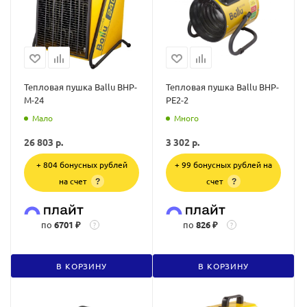
Тепловая пушка Ballu BHP-
Тепловая пушка Ballu BHP-
M-24
PE2-2
Мало
Много
26 803
р.
3 302
р.
+ 804 бонусных рублей
+ 99 бонусных рублей на
на счет
счет
?
?
по
6701 ₽
по
826 ₽
?
?
В КОРЗИНУ
В КОРЗИНУ