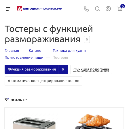
0
Тостеры с функцией
размораживания
9
—
—
—
Главная
Каталог
Техника для кухни
—
Приготовление пищи
Тостеры
Функция размораживания
Функция подогрева
Автоматическое центрирование тостов
ФИЛЬТР