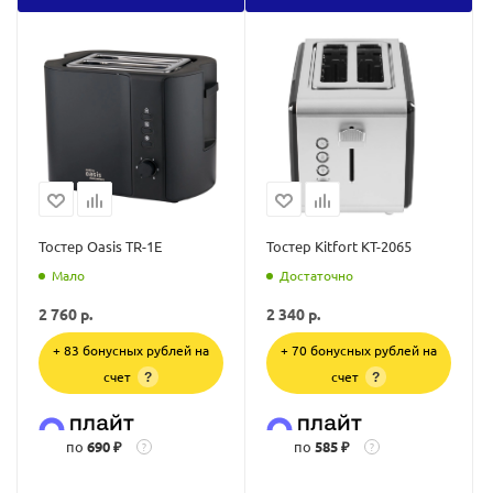
Тостер Oasis TR-1E
Тостер Kitfort КТ-2065
Мало
Достаточно
2 760
р.
2 340
р.
+ 83 бонусных рублей на
+ 70 бонусных рублей на
счет
счет
?
?
по
690 ₽
по
585 ₽
?
?