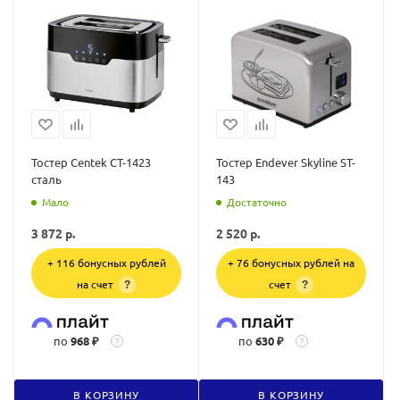
Тостер Centek CT-1423
Тостер Endever Skyline ST-
сталь
143
Мало
Достаточно
3 872
р.
2 520
р.
+ 116 бонусных рублей
+ 76 бонусных рублей на
на счет
счет
?
?
по
968 ₽
по
630 ₽
?
?
В КОРЗИНУ
В КОРЗИНУ