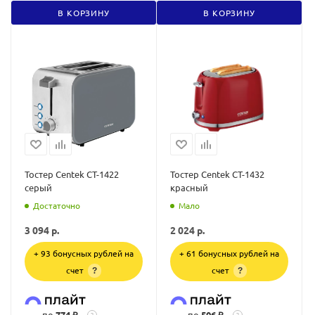
В КОРЗИНУ
В КОРЗИНУ
Тостер Centek CT-1422
Тостер Centek CT-1432
серый
красный
Достаточно
Мало
3 094
р.
2 024
р.
+ 93 бонусных рублей на
+ 61 бонусных рублей на
счет
счет
?
?
по
774 ₽
по
506 ₽
?
?