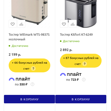
Тостер Willmark WTS-9837S
Тостер Kitfort КТ-6249
молочный
Достаточно
Достаточно
2 892
р.
2 199
р.
+ 87 бонусных рублей на
+ 66 бонусных рублей на
счет
?
счет
?
по
723 ₽
?
по
550 ₽
?
В КОРЗИНУ
В КОРЗИНУ