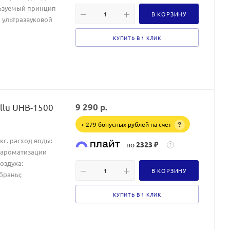
ользуемый принцип
В КОРЗИНУ
 ультразвуковой
КУПИТЬ В 1 КЛИК
llu UHB-1500
9 290
р.
+ 279 бонусных рублей на счет
?
акс. расход воды:
по
2323 ₽
?
я ароматизации
оздуха:
В КОРЗИНУ
мбраны;
КУПИТЬ В 1 КЛИК