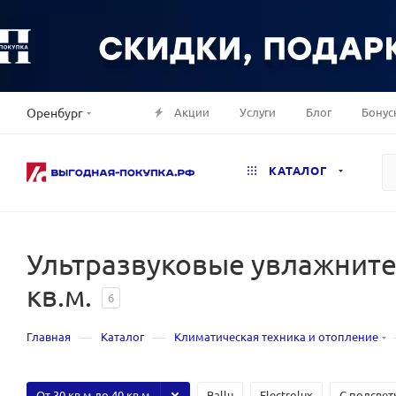
Акции
Услуги
Блог
Бонус
Оренбург
КАТАЛОГ
Ультразвуковые увлажнител
кв.м.
6
—
—
Главная
Каталог
Климатическая техника и отопление
От 30 кв.м до 40 кв.м.
Ballu
Electrolux
С подсвет