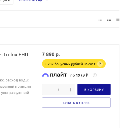
ectrolux EHU-
7 890
р.
+ 237 бонусных рублей на счет
?
по
1973 ₽
?
акс. расход воды:
ользуемый принцип
В КОРЗИНУ
 ультразвуковой
КУПИТЬ В 1 КЛИК