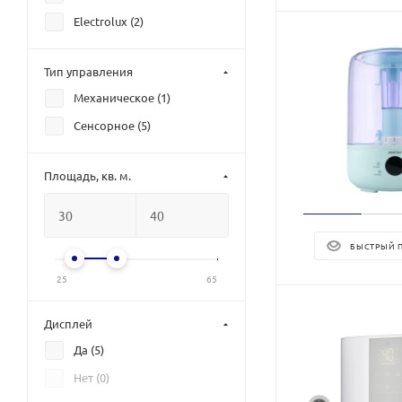
Electrolux (
2
)
Тип управления
Механическое (
1
)
Сенсорное (
5
)
Площадь, кв. м.
БЫСТРЫЙ 
25
65
Дисплей
Да (
5
)
Нет (
0
)