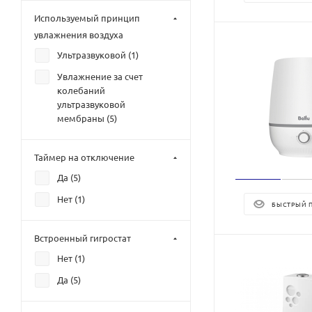
Используемый принцип
увлажнения воздуха
Ультразвуковой (
1
)
Увлажнение за счет
колебаний
ультразвуковой
мембраны (
5
)
Таймер на отключение
Да (
5
)
Нет (
1
)
БЫСТРЫЙ 
Встроенный гигростат
Нет (
1
)
Да (
5
)