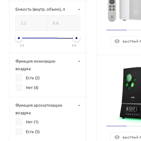
Емкость (внутр. объем), л
БЫСТРЫЙ 
3.5
9.4
Функция ионизации
воздуха
Есть (
2
)
Нет (
4
)
Функция ароматизации
воздуха
Нет (
1
)
Есть (
5
)
БЫСТРЫЙ 