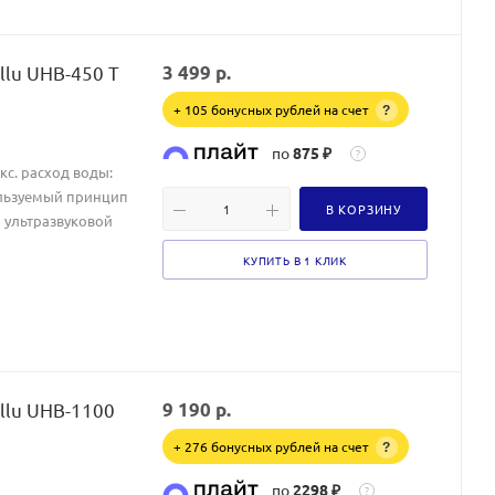
llu UHB-450 T
3 499
р.
+ 105 бонусных рублей на счет
?
по
875 ₽
?
акс. расход воды:
пользуемый принцип
В КОРЗИНУ
 ультразвуковой
КУПИТЬ В 1 КЛИК
llu UHB-1100
9 190
р.
+ 276 бонусных рублей на счет
?
по
2298 ₽
?