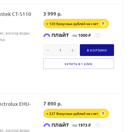
ntek CT-5110
3 999
р.
+ 120 бонусных рублей на счет
?
акс. расход воды:
по
1000 ₽
?
ха:
В КОРЗИНУ
КУПИТЬ В 1 КЛИК
ectrolux EHU-
7 890
р.
+ 237 бонусных рублей на счет
?
по
1973 ₽
?
акс. расход воды: