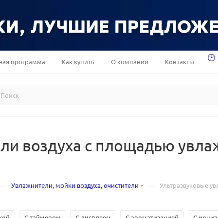
ная программа
Как купить
О компании
Контакты
и воздуха с площадью увлаж
—
—
Увлажнители, мойки воздуха, очистители
Ультразвуковые ув
кой
С таймером
С дисплеем
С ароматизацией
С иониз