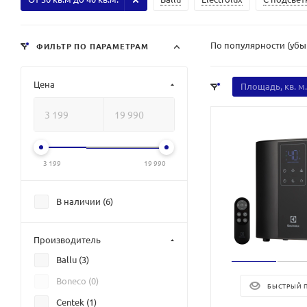
По популярности (уб
ФИЛЬТР ПО ПАРАМЕТРАМ
Цена
Площадь, кв. м.
3 199
19 990
В наличии (
6
)
Производитель
Ballu (
3
)
Boneco (
0
)
БЫСТРЫЙ 
Centek (
1
)