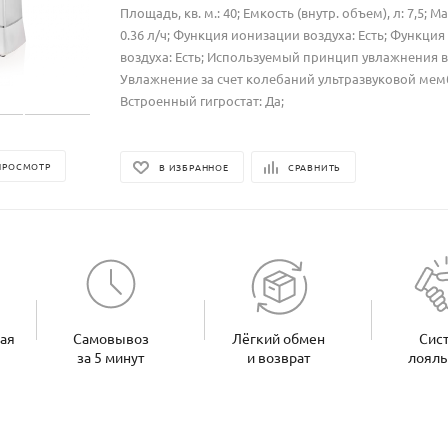
Площадь, кв. м.: 40; Емкость (внутр. объем), л: 7,5; М
0.36 л/ч; Функция ионизации воздуха: Есть; Функци
воздуха: Есть; Используемый принцип увлажнения в
Увлажнение за счет колебаний ультразвуковой ме
Встроенный гигростат: Да;
ПРОСМОТР
В ИЗБРАННОЕ
СРАВНИТЬ
ная
Самовывоз
Лёгкий обмен
Сис
за 5 минут
и возврат
лояль