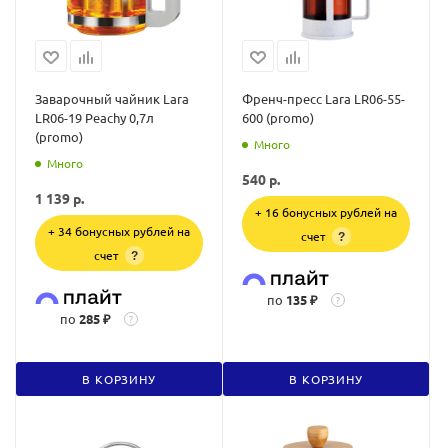
Заварочный чайник Lara
Френч-пресс Lara LR06-55-
LR06-19 Peachy 0,7л
600 (promo)
(promo)
Много
Много
540
р.
1 139
р.
+ 16 бонусных рублей на
+ 34 бонусных рублей на
счет
?
счет
?
по
135 ₽
?
по
285 ₽
?
В КОРЗИНУ
В КОРЗИНУ