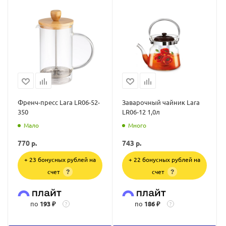
Френч-пресс Lara LR06-52-
Заварочный чайник Lara
350
LR06-12 1,0л
Мало
Много
770
р.
743
р.
+ 23 бонусных рублей на
+ 22 бонусных рублей на
счет
счет
?
?
по
193 ₽
по
186 ₽
?
?