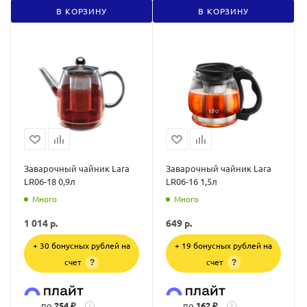
В КОРЗИНУ
В КОРЗИНУ
Заварочный чайник Lara
Заварочный чайник Lara
LR06-18 0,9л
LR06-16 1,5л
Много
Много
1 014
р.
649
р.
+ 30 бонусных рублей на
+ 19 бонусных рублей на
счет
счет
?
?
по
254 ₽
по
162 ₽
?
?