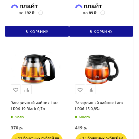
по
192 ₽
по
89 ₽
?
?
В КОРЗИНУ
В КОРЗИНУ
Заварочный чайник Lara
Заварочный чайник Lara
LR06-19 Black 0,7л
LR06-15 0,85л
Мало
Много
370
р.
419
р.
+ 11 бонусных рублей на
+ 13 бонусных рублей на