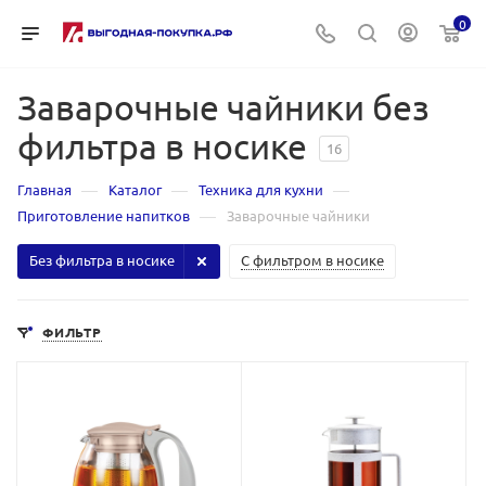
0
Заварочные чайники без
фильтра в носике
16
—
—
—
Главная
Каталог
Техника для кухни
—
Приготовление напитков
Заварочные чайники
Без фильтра в носике
С фильтром в носике
ФИЛЬТР