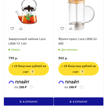
Заварочный чайник Lara
Френч-пресс Lara LR06-52-
LR06-13 1,4л
600
Много
Достаточно
799
р.
960
р.
+ 24 бонусных рублей на
+ 29 бонусных рублей на
счет
счет
?
?
по
200 ₽
по
240 ₽
?
?
В КОРЗИНУ
В КОРЗИНУ