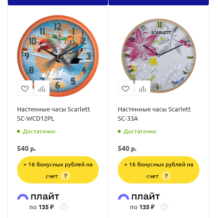
Настенные часы Scarlett
Настенные часы Scarlett
SC-WCD12PL
SC-33A
Достаточно
Достаточно
540
р.
540
р.
+ 16 бонусных рублей на
+ 16 бонусных рублей на
счет
счет
?
?
по
135 ₽
по
135 ₽
?
?