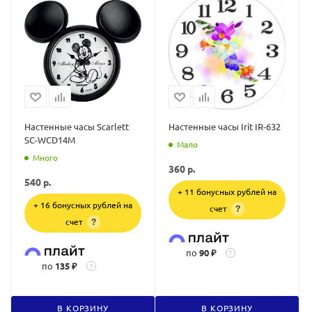
Настенные часы Scarlett
Настенные часы Irit IR-632
SC-WCD14M
Мало
Много
360
р.
540
р.
+ 11 бонусных рублей на
+ 16 бонусных рублей на
счет
?
счет
?
по
90 ₽
?
по
135 ₽
?
В КОРЗИНУ
В КОРЗИНУ