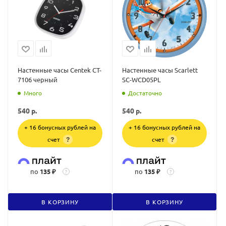
Настенные часы Centek CT-
Настенные часы Scarlett
7106 черный
SC-WCD05PL
Много
Достаточно
540
р.
540
р.
+ 16 бонусных рублей на
+ 16 бонусных рублей на
счет
счет
?
?
по
135 ₽
по
135 ₽
?
?
В КОРЗИНУ
В КОРЗИНУ