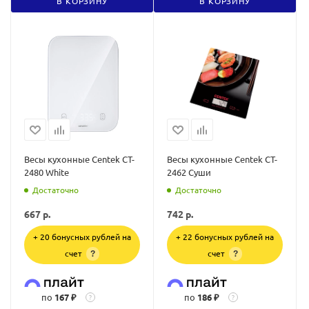
В КОРЗИНУ
В КОРЗИНУ
Весы кухонные Centek CT-
Весы кухонные Centek CT-
2480 White
2462 Суши
Достаточно
Достаточно
667
р.
742
р.
+ 20 бонусных рублей на
+ 22 бонусных рублей на
счет
счет
?
?
по
167 ₽
по
186 ₽
?
?