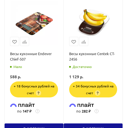
Весы кухонные Endever
Весы кухонные Centek CT-
Chief-507
2456
Мало
Достаточно
588
р.
1 129
р.
+ 18 бонусных рублей на
+ 34 бонусных рублей на
счет
счет
?
?
по
147 ₽
по
282 ₽
?
?