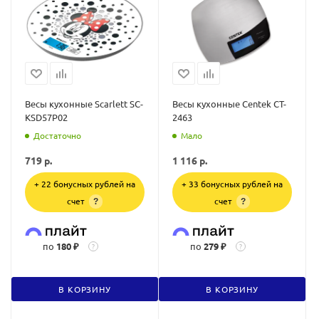
Весы кухонные Scarlett SC-
Весы кухонные Centek CT-
KSD57P02
2463
Достаточно
Мало
719
р.
1 116
р.
+ 22 бонусных рублей на
+ 33 бонусных рублей на
счет
счет
?
?
по
180 ₽
по
279 ₽
?
?
В КОРЗИНУ
В КОРЗИНУ