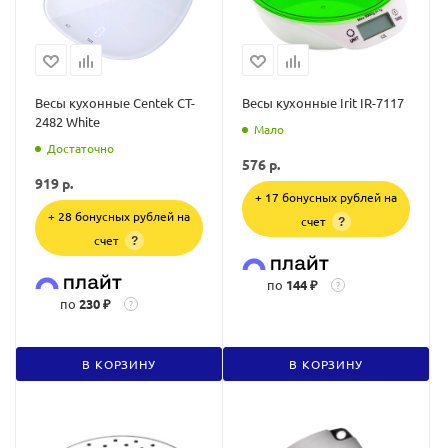
Весы кухонные Centek CT-
Весы кухонные Irit IR-7117
2482 White
Мало
Достаточно
576
р.
919
р.
+ 17 бонусных рублей на
+ 28 бонусных рублей на
счет
?
счет
?
по
144 ₽
?
по
230 ₽
?
В КОРЗИНУ
В КОРЗИНУ